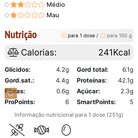
Médio
Mau
Nutrição
para 1 dose
/
para 100 g
Calorias:
241Kcal
Glícidos:
4.2g
Gord total:
6.1g
Gord.sat.:
4.4g
Proteínas:
42.1g
Fibras:
0.6g
Açúcar:
2.3g
ProPoints:
6
SmartPoints:
5
Informação nutricional para 1 dose (251g)