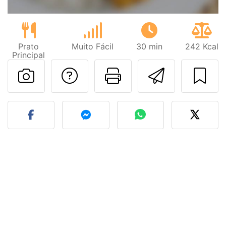
Prato
Muito Fácil
30 min
242 Kcal
Principal
Falar com o autor d
Imprima esta
Enviar 
Fez esta receita? Compart