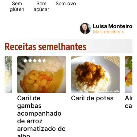
Sem
Sem
Sem ovo
glúten
açúcar
Luisa Monteiro
Receitas semelhantes
Caril de
Caril de potas
Alm
gambas
cari
acompanhado
de arroz
aromatizado de
alho...