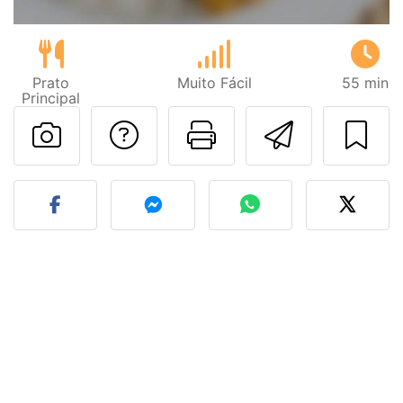
Prato
Muito Fácil
55 min
Principal
Falar com o autor d
Imprima esta
Enviar 
Fez esta receita? Compart