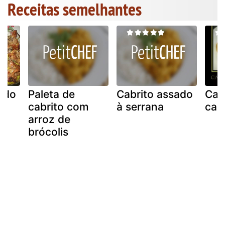
Receitas semelhantes
ado
Paleta de
Cabrito assado
Cal
de
cabrito com
à serrana
cab
arroz de
brócolis