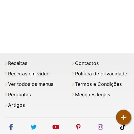
Receitas
Contactos
Receitas em vídeo
Política de privacidade
Ver todos os menus
Termos e Condições
Perguntas
Menções legais
Artigos
+
facebook
twitter
youtube
pinterest
instagram
tik