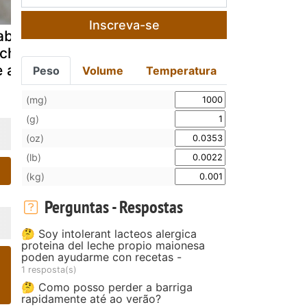
Inscreva-se
brito no
Cabrito e perna
Cabrito as
acho à moda
peru assado
no forno c
 aljustrel
arroz de
Peso
Volume
Temperatura
miudos
(mg)
(g)
(oz)
(lb)
(kg)
Perguntas - Respostas
🤔 Soy intolerant lacteos alergica
proteina del leche propio maionesa
poden ayudarme con recetas -
1 resposta(s)
🤔 Como posso perder a barriga
rapidamente até ao verão?