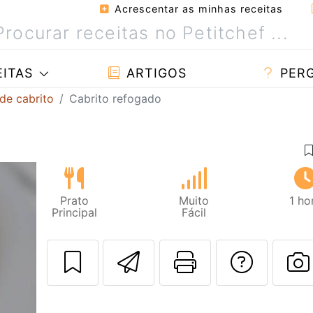
Acrescentar as minhas receitas
ITAS
ARTIGOS
PER
de cabrito
Cabrito refogado
Prato
Muito
1 ho
Principal
Fácil
Enviar esta rec
Imprima es
Falar
F