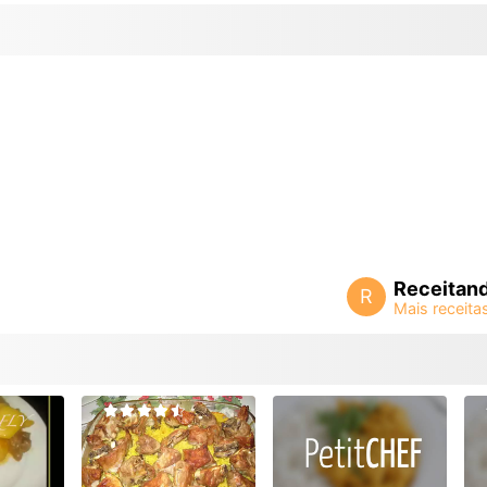
Receitan
R