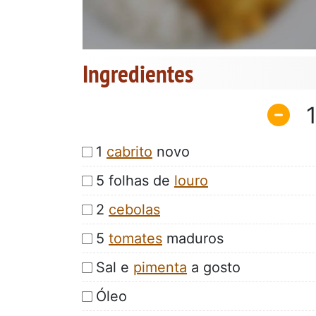
Ingredientes
1
cabrito
novo
5 folhas de
louro
2
cebolas
5
tomates
maduros
Sal e
pimenta
a gosto
Óleo