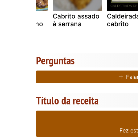
Cabrito com
Cabrito assado
Caldeirad
arroz de forno
à serrana
cabrito
Perguntas
Falar
Título da receita
Fez es