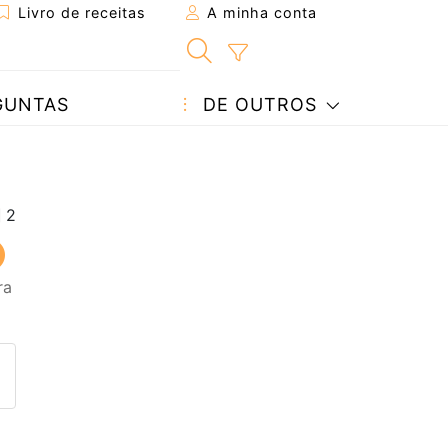
Livro de receitas
A minha conta
GUNTAS
DE OUTROS
ra
eita a um amigo
ta página
 com o autor da receita
ez esta receita? Compartilhe