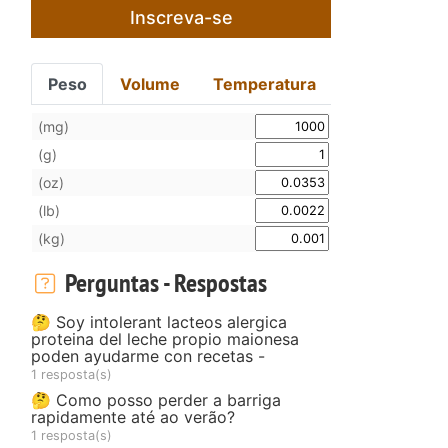
Inscreva-se
Peso
Volume
Temperatura
(mg)
(g)
(oz)
(lb)
(kg)
Perguntas - Respostas
🤔 Soy intolerant lacteos alergica
proteina del leche propio maionesa
poden ayudarme con recetas -
1 resposta(s)
🤔 Como posso perder a barriga
rapidamente até ao verão?
1 resposta(s)