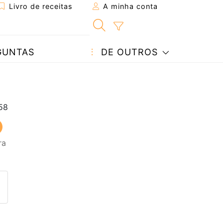
Livro de receitas
A minha conta
GUNTAS
DE OUTROS
ra
eita a um amigo
ta página
 com o autor da receita
ez esta receita? Compartilhe