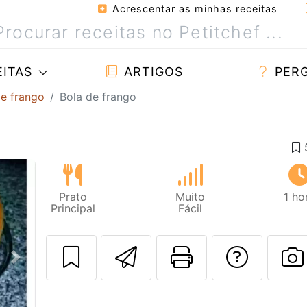
Acrescentar as minhas receitas
ITAS
ARTIGOS
PER
de frango
Bola de frango
Prato
Muito
1 ho
Principal
Fácil
Enviar esta rec
Imprima es
Falar
Next
F