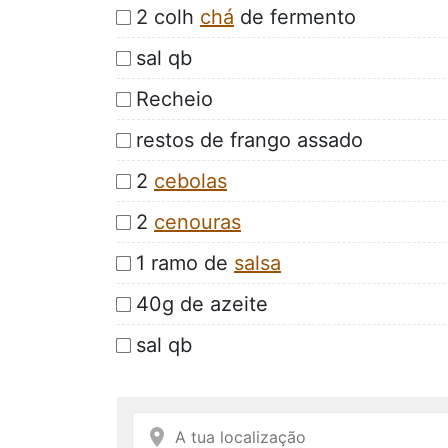
2 colh
chá
de fermento
sal qb
Recheio
restos de frango assado
2
cebolas
2
cenouras
1 ramo de
salsa
40g de azeite
sal qb