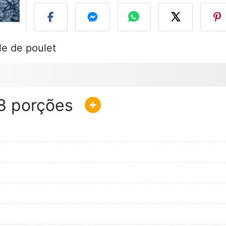
le de poulet
8