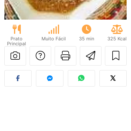
Prato
Muito Fácil
35 min
325 Kcal
Principal
Falar com o autor d
Imprima esta
Enviar 
Fez esta receita? Compart