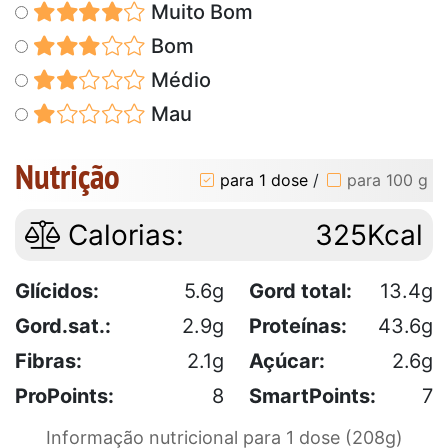
Muito Bom
Bom
Médio
Mau
Nutrição
para 1 dose
/
para 100 g
Calorias:
325Kcal
Glícidos:
5.6g
Gord total:
13.4g
Gord.sat.:
2.9g
Proteínas:
43.6g
Fibras:
2.1g
Açúcar:
2.6g
ProPoints:
8
SmartPoints:
7
Informação nutricional para 1 dose (208g)