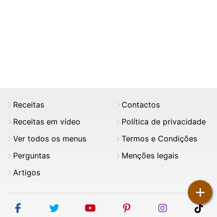
Receitas
Contactos
Receitas em vídeo
Política de privacidade
Ver todos os menus
Termos e Condições
Perguntas
Menções legais
Artigos
+
facebook
twitter
youtube
pinterest
instagram
tik