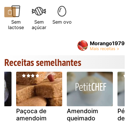
Sem
Sem
Sem ovo
lactose
açúcar
Morango1979
Receitas semelhantes
e
Paçoca de
Amendoim
Pé 
amendoim
queimado
de 