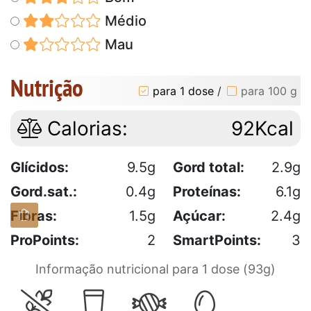
Médio
Mau
Nutrição
para 1 dose
/
para 100 g
Calorias:
92Kcal
Glícidos:
9.5g
Gord total:
2.9g
Gord.sat.:
0.4g
Proteínas:
6.1g
Fibras:
1.5g
Açúcar:
2.4g
ProPoints:
2
SmartPoints:
3
Informação nutricional para 1 dose (93g)