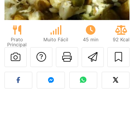
Prato
Muito Fácil
45 min
92 Kcal
Principal
Falar com o autor d
Imprima esta
Enviar 
Fez esta receita? Compart