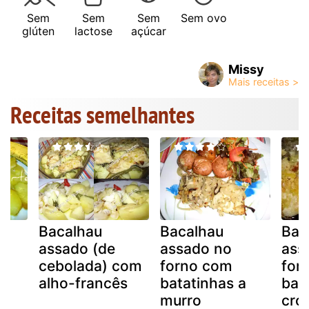
Sem
Sem
Sem
Sem ovo
glúten
lactose
açúcar
Missy
Receitas semelhantes
Bacalhau
Bacalhau
Bac
assado (de
assado no
ass
cebolada) com
forno com
for
alho-francês
batatinhas a
bat
murro
cro