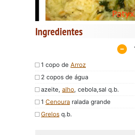
Ingredientes
1 copo de
Arroz
2 copos de água
azeite,
alho
, cebola,sal q.b.
1
Cenoura
ralada grande
Grelos
q.b.