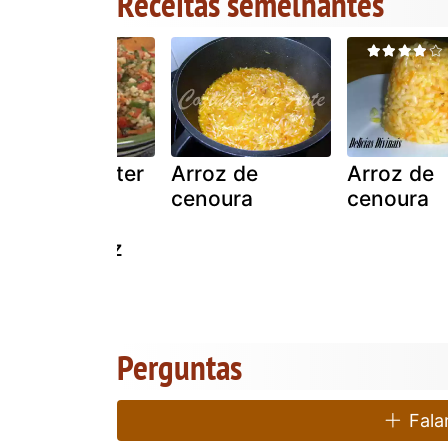
Receitas semelhantes
Globo repórter
Arroz de
Arroz de
sobre
cenoura
cenoura
obesidade -
receita arroz
saudável de
harward
Perguntas
Falar