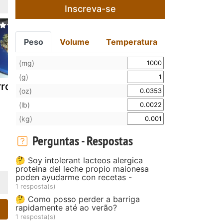
Inscreva-se
Peso
Volume
Temperatura
(mg)
(g)
rroz selvagem
Arroz doce
Arroz com
(oz)
com cenoura
cenoura e c
(lb)
(kg)
Perguntas - Respostas
🤔 Soy intolerant lacteos alergica
proteina del leche propio maionesa
poden ayudarme con recetas -
1 resposta(s)
🤔 Como posso perder a barriga
rapidamente até ao verão?
1 resposta(s)