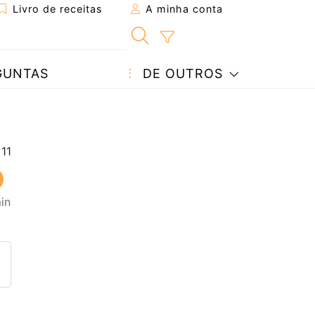
Livro de receitas
A minha conta
GUNTAS
DE OUTROS
in
eita a um amigo
ta página
 com o autor da receita
ez esta receita? Compartilhe