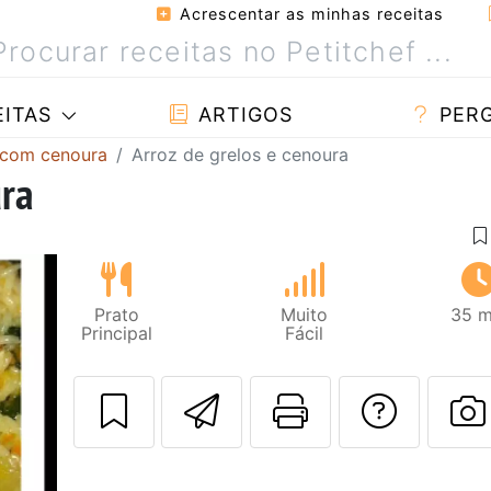
Acrescentar as minhas receitas
ITAS
ARTIGOS
PER
 com cenoura
Arroz de grelos e cenoura
ura
Prato
Muito
35 m
Principal
Fácil
Enviar esta rec
Imprima es
Falar
F