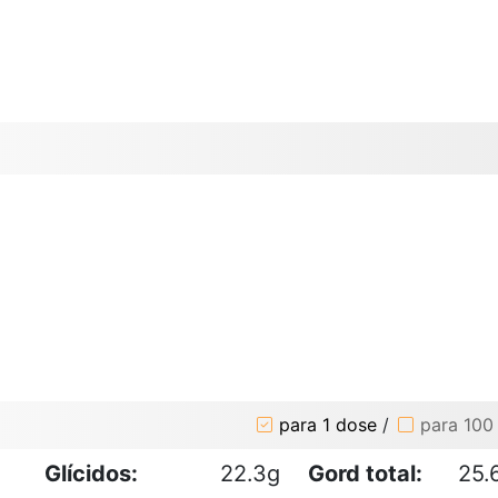
para 1 dose
/
para 100
Glícidos:
22.3g
Gord total:
25.