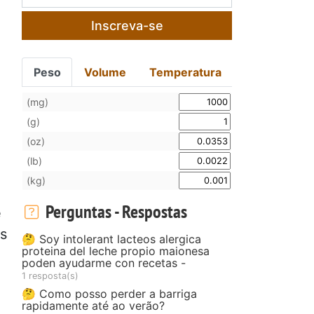
Inscreva-se
Peso
Volume
Temperatura
(mg)
(g)
(oz)
(lb)
(kg)
Perguntas - Respostas
e
os
🤔 Soy intolerant lacteos alergica
proteina del leche propio maionesa
poden ayudarme con recetas -
1 resposta(s)
🤔 Como posso perder a barriga
rapidamente até ao verão?