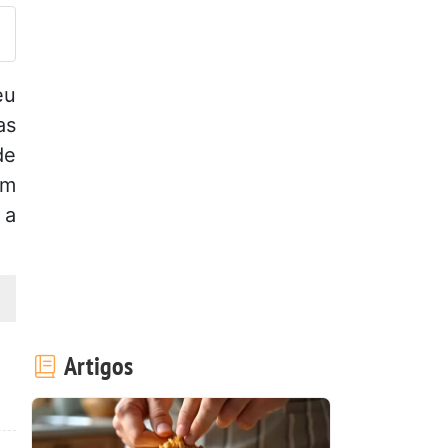
eu
as
de
om
 a
Artigos