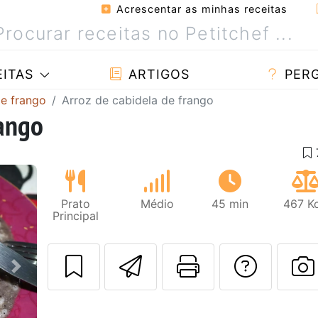
Acrescentar as minhas receitas
ITAS
ARTIGOS
PER
de frango
Arroz de cabidela de frango
rango
Prato
Médio
45 min
467 Kc
Principal
Enviar esta rec
Imprima es
Falar
Next
F