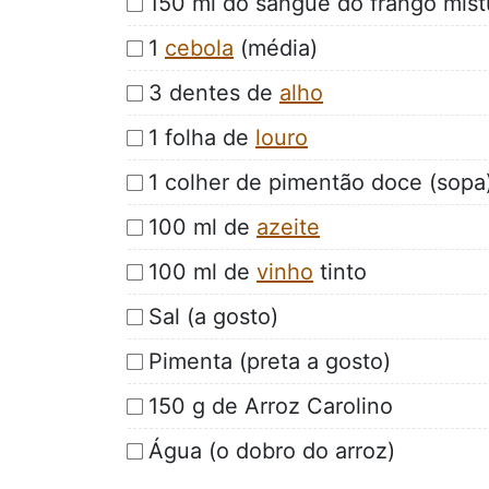
150 ml do sangue do frango mis
1
cebola
(média)
3 dentes de
alho
1 folha de
louro
1 colher de pimentão doce (sopa
100 ml de
azeite
100 ml de
vinho
tinto
Sal (a gosto)
Pimenta (preta a gosto)
150 g de Arroz Carolino
Água (o dobro do arroz)