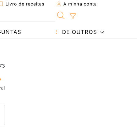
Livro de receitas
A minha conta
GUNTAS
DE OUTROS
al
eita a um amigo
ta página
 com o autor da receita
ez esta receita? Compartilhe