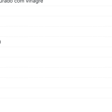
turado com vinagre
)