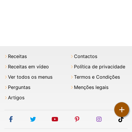
Receitas
Contactos
Receitas em vídeo
Política de privacidade
Ver todos os menus
Termos e Condições
Perguntas
Menções legais
Artigos
+
facebook
twitter
youtube
pinterest
instagram
tik