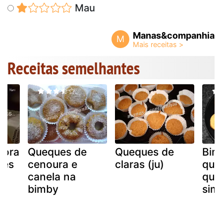
Mau
Manas&companhia
M
Receitas semelhantes
bora
Queques de
Queques de
Bim
tes
cenoura e
claras (ju)
que
e
canela na
que
bimby
sim