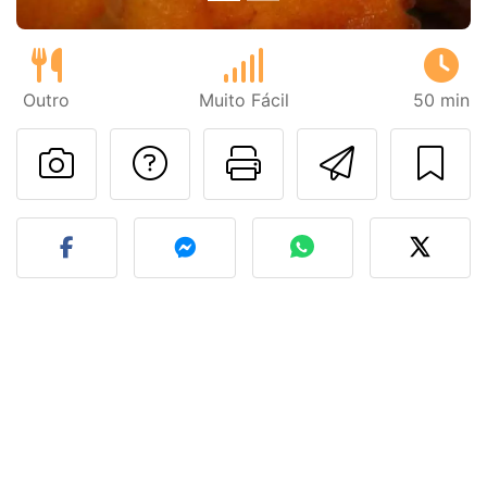
Outro
Muito Fácil
50 min
Falar com o autor d
Imprima esta
Enviar 
Fez esta receita? Compart