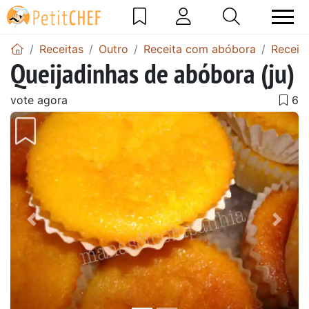
Receitas
Outro
Receita com abóbora
Receit
Queijadinhas de abóbora (ju)
vote agora
Anterior
Next