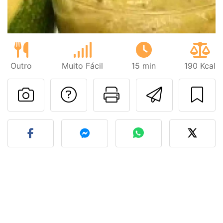
Outro
Muito Fácil
15 min
190 Kcal
Falar com o autor d
Imprima esta
Enviar 
Fez esta receita? Compart