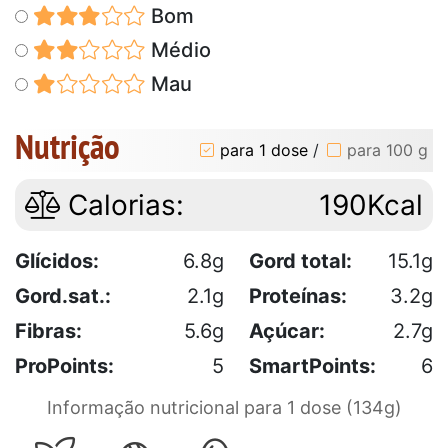
Bom
Médio
Mau
Nutrição
para 1 dose
/
para 100 g
Calorias:
190Kcal
Glícidos:
6.8g
Gord total:
15.1g
Gord.sat.:
2.1g
Proteínas:
3.2g
Fibras:
5.6g
Açúcar:
2.7g
ProPoints:
5
SmartPoints:
6
Informação nutricional para 1 dose (134g)