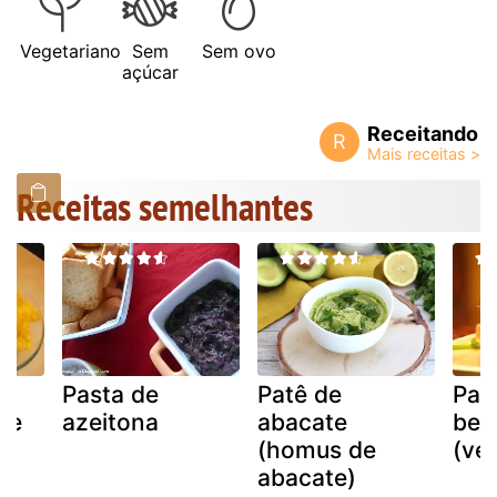
Vegetariano
Sem
Sem ovo
açúcar
Receitando
R
Receitas semelhantes
Pasta de
Patê de
Pat
 e
azeitona
abacate
beri
(homus de
(ve
abacate)