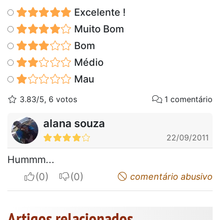
Excelente !
Muito Bom
Bom
Médio
Mau
3.83/5, 6 votos
1 comentário
alana souza
22/09/2011
Hummm...
I apreciate
I do not appreciate
comentário abusivo
Artigos relacionados