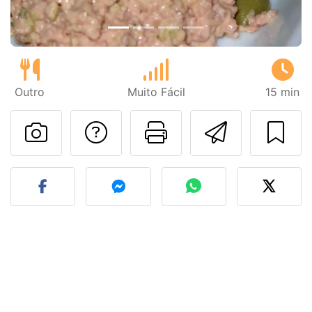
Outro
Muito Fácil
15 min
Falar com o autor d
Imprima esta
Enviar 
Fez esta receita? Compart