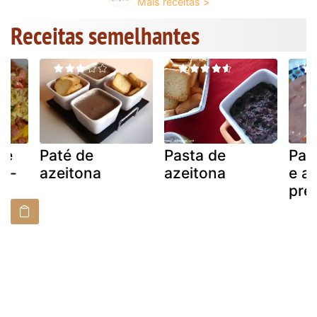
Receitas semelhantes
 e
Paté de
Pasta de
Pas
cú-
azeitona
azeitona
e a
pre