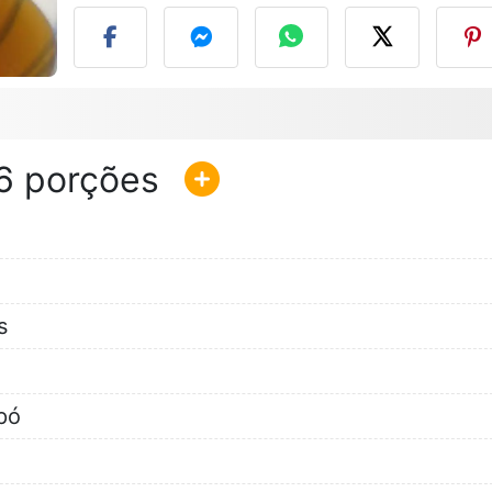
6
s
pó