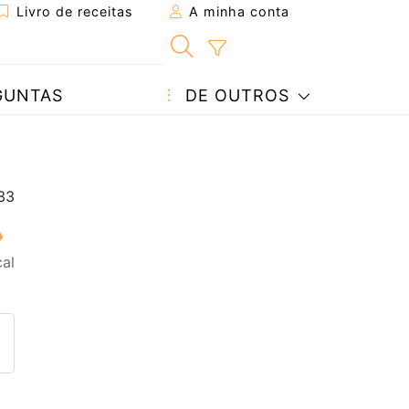
Livro de receitas
A minha conta
GUNTAS
DE OUTROS
al
eita a um amigo
ta página
 com o autor da receita
ez esta receita? Compartilhe