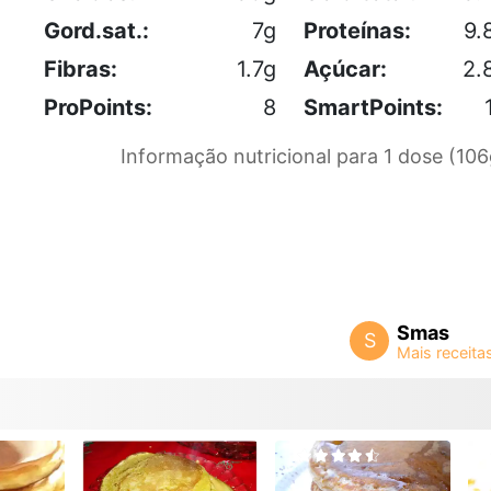
Gord.sat.:
7g
Proteínas:
9.
Fibras:
1.7g
Açúcar:
2.
ProPoints:
8
SmartPoints:
Informação nutricional para 1 dose (106
Smas
S