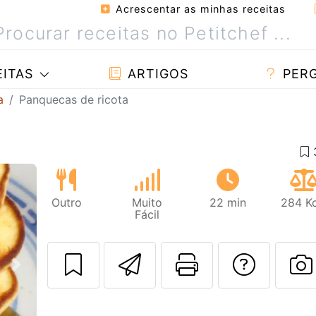
Acrescentar as minhas receitas
ITAS
ARTIGOS
PER
a
Panquecas de ricota
Outro
Muito
22 min
284 Kc
Fácil
Enviar esta rec
Imprima es
Falar
Next
F