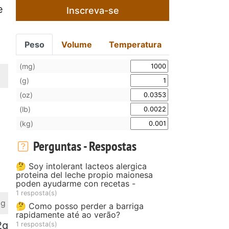
e
Inscreva-se
Peso
Volume
Temperatura
(mg)
(g)
(oz)
(lb)
(kg)
Perguntas - Respostas
🤔 Soy intolerant lacteos alergica
proteina del leche propio maionesa
poden ayudarme con recetas -
1 resposta(s)
 g
🤔 Como posso perder a barriga
rapidamente até ao verão?
2g
1 resposta(s)