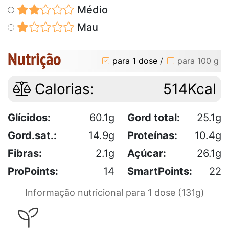
Médio
Mau
Nutrição
para 1 dose
/
para 100 g
Calorias:
514Kcal
Glícidos:
60.1g
Gord total:
25.1g
Gord.sat.:
14.9g
Proteínas:
10.4g
Fibras:
2.1g
Açúcar:
26.1g
ProPoints:
14
SmartPoints:
22
Informação nutricional para 1 dose (131g)