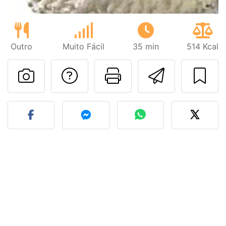
Outro
Muito Fácil
35 min
514 Kcal
Falar com o autor d
Imprima esta
Enviar 
Fez esta receita? Compart