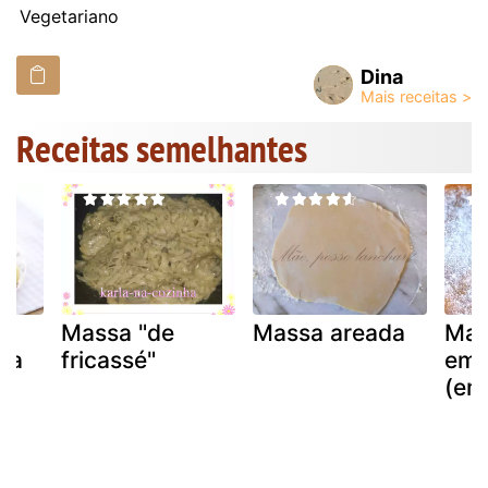
Vegetariano
Dina
Receitas semelhantes
Massa "de
Massa areada
Mas
sa
fricassé"
emp
(em