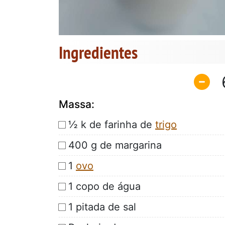
Ingredientes
Massa:
½ k de farinha de
trigo
400 g de margarina
1
ovo
1 copo de água
1 pitada de sal