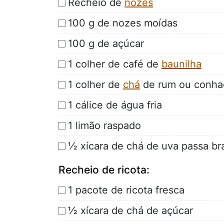
Recheio de
nozes
100 g de nozes moídas
100 g de açúcar
1 colher de café de
baunilha
1 colher de
chá
de rum ou conh
1 cálice de água fria
1 limão raspado
½ xícara de chá de uva passa br
Recheio de ricota:
1 pacote de ricota fresca
½ xícara de chá de açúcar