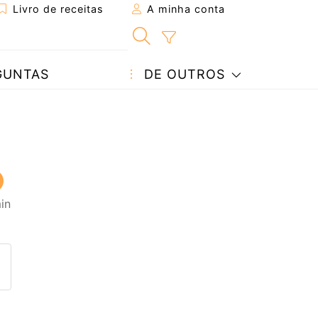
Livro de receitas
A minha conta
GUNTAS
DE OUTROS
in
eita a um amigo
ta página
 com o autor da receita
ez esta receita? Compartilhe