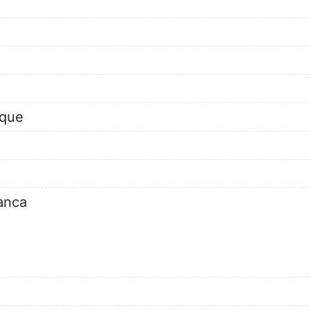
aque
anca