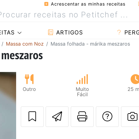
Acrescentar as minhas receitas
ITAS
ARTIGOS
PER
Massa com Noz
Massa folhada - márika meszaros
a meszaros
Outro
Muito
25 m
Fácil
Enviar esta rec
Imprima es
Falar
F