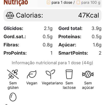
Nutrição
para 1 dose
/
para 100 g
Calorias:
47Kcal
Glícidos:
2.1g
Gord total:
3.9g
Gord.sat.:
0.5g
Proteínas:
0.5g
Fibras:
0.8g
Açúcar:
1.6g
ProPoints:
1
SmartPoints:
2
Informação nutricional para 1 dose (44g)
Sem
Vegan
Vegetariano
Sem
Sem
glúten
lactose
açúcar