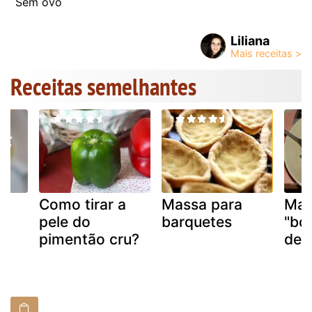
Sem ovo
Liliana
Receitas semelhantes
Como tirar a
Massa para
Mas
pele do
barquetes
"bot
pimentão cru?
den