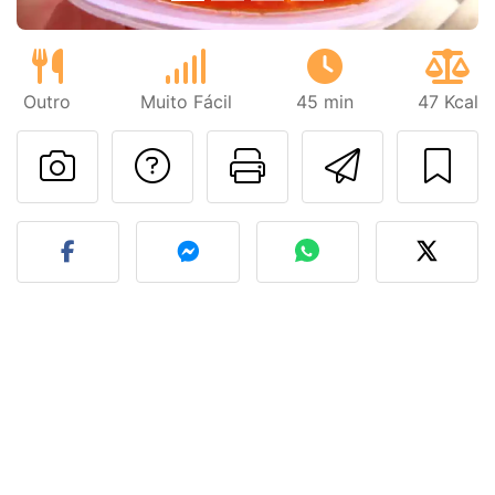
Outro
Muito Fácil
45 min
47 Kcal
Falar com o autor d
Imprima esta
Enviar 
Fez esta receita? Compart