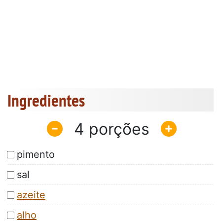
Ingredientes
4
pimento
sal
azeite
alho