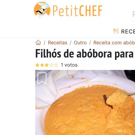
RECE
Receitas
Outro
Receita com abób
Filhós de abóbora para