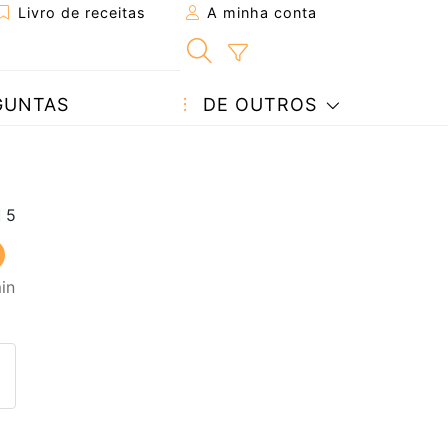
Livro de receitas
A minha conta
GUNTAS
DE OUTROS
in
eita a um amigo
ta página
 com o autor da receita
ez esta receita? Compartilhe