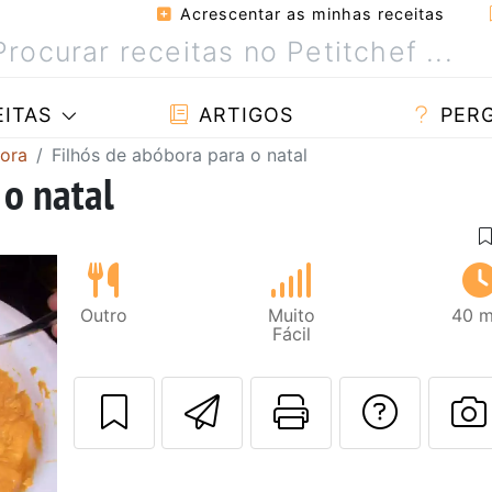
Acrescentar as minhas receitas
ITAS
ARTIGOS
PER
ora
Filhós de abóbora para o natal
 o natal
Outro
Muito
40 m
Fácil
Enviar esta rec
Imprima es
Falar
F