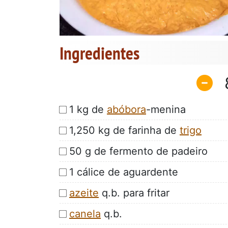
Ingredientes
1 kg de
abóbora
-menina
1,250 kg de farinha de
trigo
50 g de fermento de padeiro
1 cálice de aguardente
azeite
q.b. para fritar
canela
q.b.