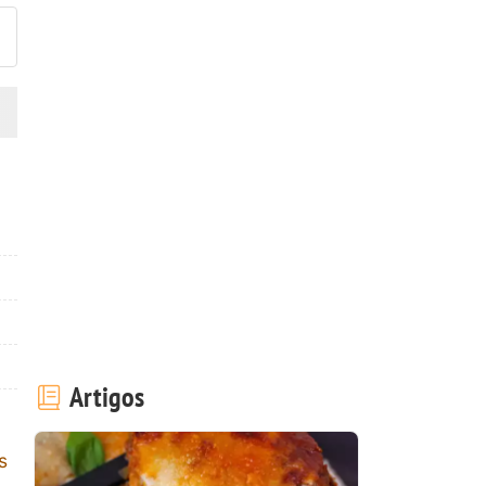
Artigos
s