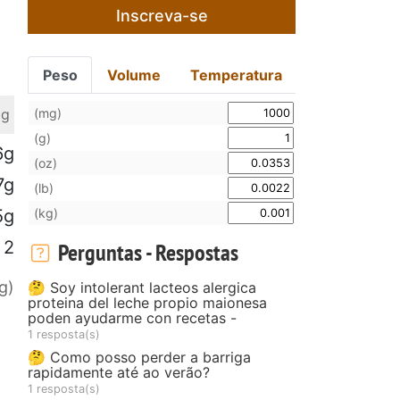
Inscreva-se
Peso
Volume
Temperatura
(mg)
 g
(g)
6g
(oz)
7g
(lb)
(kg)
5g
2
Perguntas - Respostas
g)
🤔 Soy intolerant lacteos alergica
proteina del leche propio maionesa
poden ayudarme con recetas -
1 resposta(s)
🤔 Como posso perder a barriga
rapidamente até ao verão?
1 resposta(s)