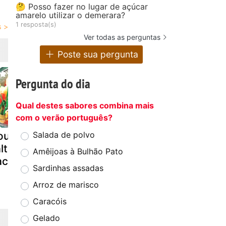
🤔 Posso fazer no lugar de açúcar
amarelo utilizar o demerara?
1 resposta(s)
Ver todas as perguntas
Poste sua pergunta
Pergunta do dia
Qual destes sabores combina mais
com o verão português?
ourgettes
Esparguete
Muffins de
Salada de polvo
alteadas com
negro com
bacon
Amêijoas à Bulhão Pato
acon
bacon
Sardinhas assadas
Arroz de marisco
Caracóis
Gelado