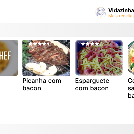
Vidazinha
Picanha com
Esparguete
C
bacon
com bacon
s
b