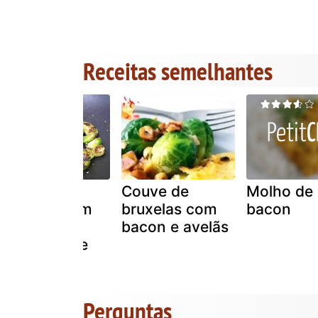
Receitas semelhantes
Couve de
Couve de
Molho de
bruxelas com
bruxelas com
bacon
bacon e
bacon e avelãs
sementes de
sésamo
Perguntas