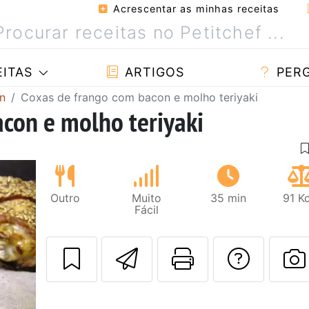
Acrescentar as minhas receitas
ITAS
ARTIGOS
PER
n
Coxas de frango com bacon e molho teriyaki
con e molho teriyaki
Outro
Muito
35 min
91 Kc
Fácil
Enviar esta rec
Imprima es
Falar
F