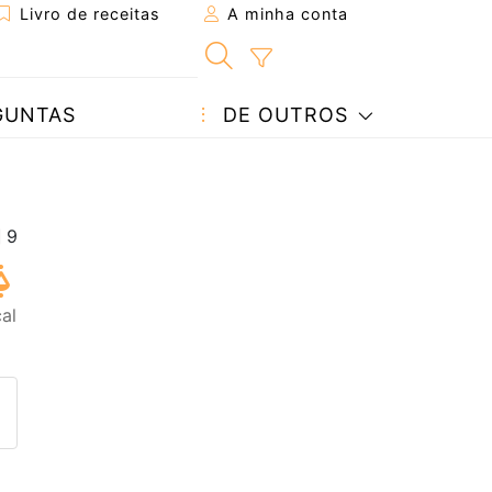
Livro de receitas
A minha conta
GUNTAS
DE OUTROS
al
eita a um amigo
ta página
 com o autor da receita
ez esta receita? Compartilhe