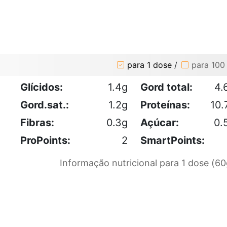
para 1 dose
/
para 100
Glícidos:
1.4g
Gord total:
4.
Gord.sat.:
1.2g
Proteínas:
10.
Fibras:
0.3g
Açúcar:
0.
ProPoints:
2
SmartPoints:
Informação nutricional para 1 dose (60