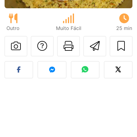
Outro
Muito Fácil
25 min
Falar com o autor d
Imprima esta
Enviar 
Fez esta receita? Compart