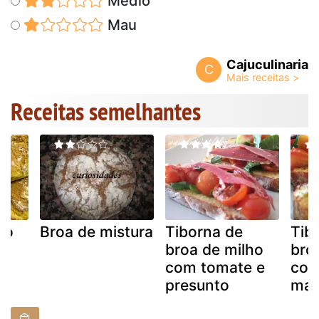
Médio
Mau
Cajuculinaria
C
Receitas semelhantes
ho
Broa de mistura
Tiborna de
Tib
broa de milho
bro
com tomate e
com
presunto
man