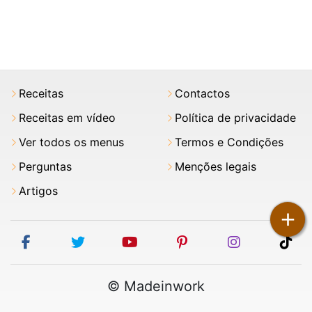
Receitas
Contactos
Receitas em vídeo
Política de privacidade
Ver todos os menus
Termos e Condições
Perguntas
Menções legais
Artigos
+
facebook
twitter
youtube
pinterest
instagram
tik
© Madeinwork