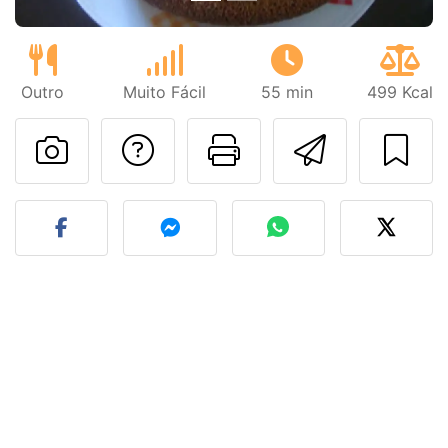
Outro
Muito Fácil
55 min
499 Kcal
Falar com o autor d
Imprima esta
Enviar 
Fez esta receita? Compart