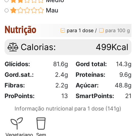
Mau
Nutrição
para 1 dose
/
para 100 g
Calorias:
499Kcal
Glícidos:
81.6g
Gord total:
14.3g
Gord.sat.:
2.4g
Proteínas:
9.6g
Fibras:
2.2g
Açúcar:
48.8g
ProPoints:
13
SmartPoints:
21
Informação nutricional para 1 dose (141g)
Vegetariano
Sem