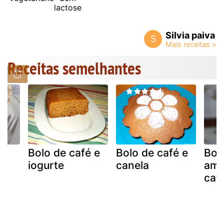
lactose
Silvia paiva
S
Receitas semelhantes
Bolo de café e
Bolo de café e
Bol
m
iogurte
canela
amê
caf