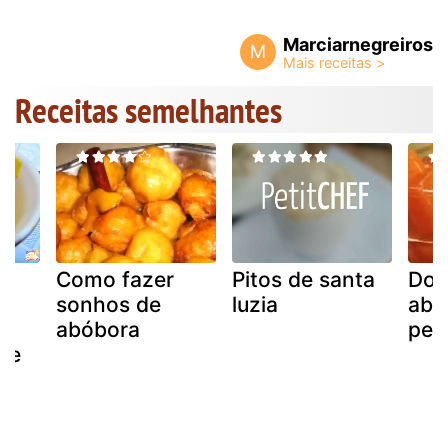
Marciarnegreiros
M
Receitas semelhantes
Como fazer
Pitos de santa
Doc
sonhos de
luzia
abó
m
abóbora
ped
se