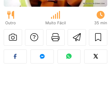
Outro
Muito Fácil
35 min
Falar com o autor d
Imprima esta
Enviar 
Fez esta receita? Compart