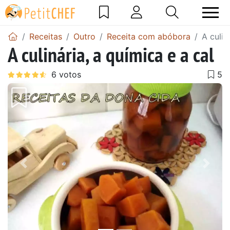
Receitas
Outro
Receita com abóbora
A culin
A culinária, a química e a cal
Anterior
Next