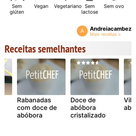
Sem
Vegan
Vegetariano
Sem
Sem ovo
glúten
lactose
Andreiacambez
A
Receitas semelhantes
Rabanadas
Doce de
Vil
com doce de
abóbora
abó
abóbora
cristalizado