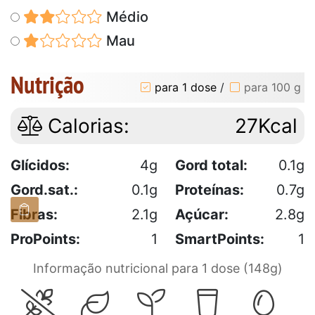
Médio
Mau
Nutrição
para 1 dose
/
para 100 g
Calorias:
27Kcal
Glícidos:
4g
Gord total:
0.1g
Gord.sat.:
0.1g
Proteínas:
0.7g
Fibras:
2.1g
Açúcar:
2.8g
ProPoints:
1
SmartPoints:
1
Informação nutricional para 1 dose (148g)