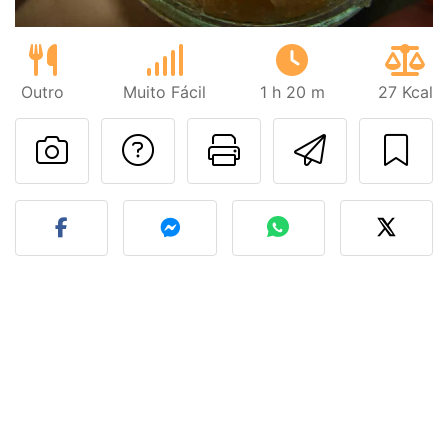
Outro
Muito Fácil
1 h 20 m
27 Kcal
Falar com o autor d
Imprima esta
Enviar 
Fez esta receita? Compart