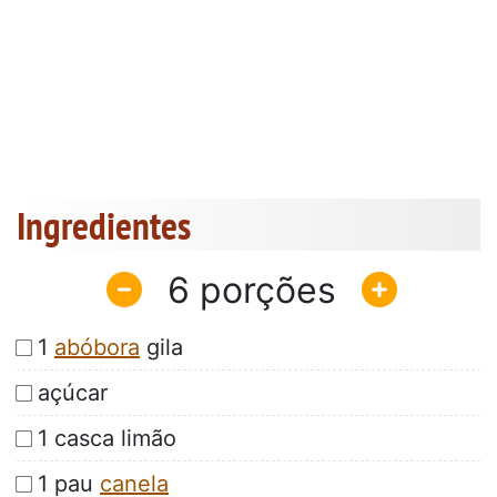
Ingredientes
6
1
abóbora
gila
açúcar
1 casca limão
1 pau
canela