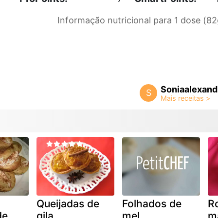
Informação nutricional para 1 dose (82
Soniaalexand
S
Queijadas de
Folhados de
Ro
de
gila
mel
m