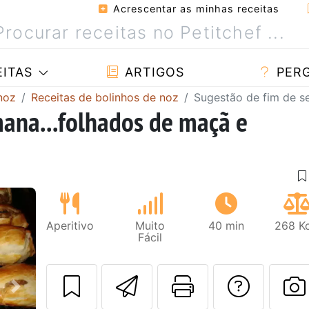
Acrescentar as minhas receitas
ITAS
ARTIGOS
PER
noz
Receitas de bolinhos de noz
Sugestão de fim de se
ana...folhados de maçã e
Aperitivo
Muito
40 min
268 Kc
Fácil
Enviar esta rec
Imprima es
Falar
Next