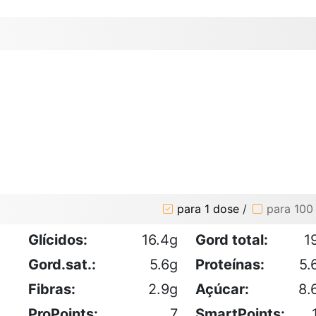
para 1 dose
/
para 100
Glícidos:
16.4g
Gord total:
1
Gord.sat.:
5.6g
Proteínas:
5.
Fibras:
2.9g
Açúcar:
8.
ProPoints:
7
SmartPoints: