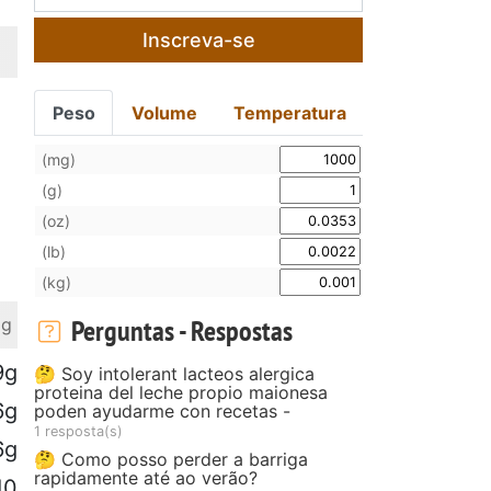
Inscreva-se
Peso
Volume
Temperatura
(mg)
(g)
(oz)
(lb)
(kg)
Perguntas - Respostas
 g
9g
🤔 Soy intolerant lacteos alergica
proteina del leche propio maionesa
6g
poden ayudarme con recetas -
1 resposta(s)
6g
🤔 Como posso perder a barriga
rapidamente até ao verão?
10