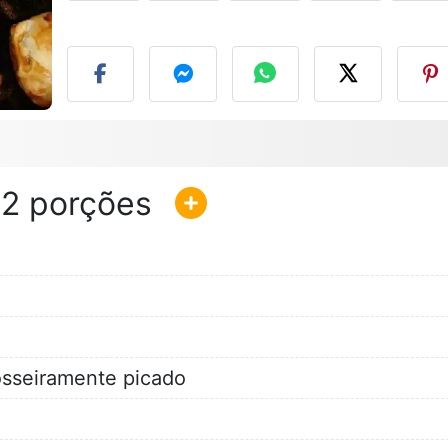
F
12
osseiramente picado