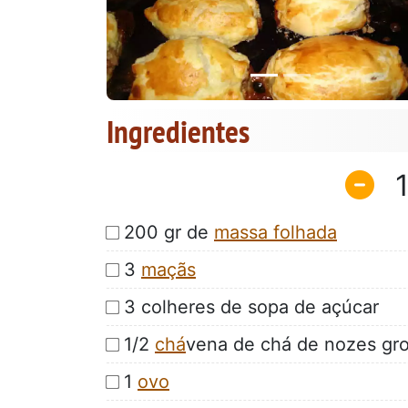
Ingredientes
200 gr de
massa folhada
3
maçãs
3 colheres de sopa de açúcar
1/2
chá
vena de chá de nozes gr
1
ovo