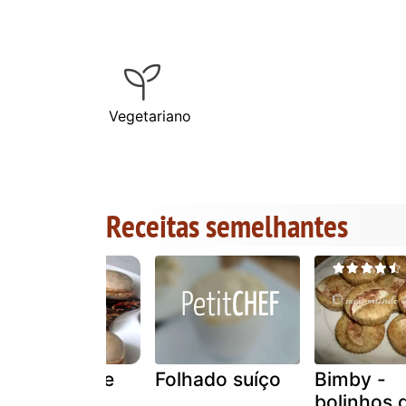
Vegetariano
Receitas semelhantes
Macarons de
Folhado suíço
Bimby -
noz
bolinhos 