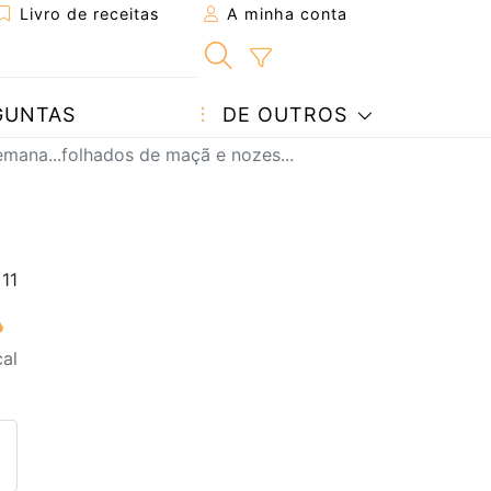
Livro de receitas
A minha conta
GUNTAS
DE OUTROS
mana...folhados de maçã e nozes...
al
eita a um amigo
ta página
 com o autor da receita