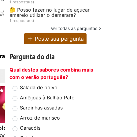
1 resposta(s)
🤔 Posso fazer no lugar de açúcar
g)
amarelo utilizar o demerara?
1 resposta(s)
Ver todas as perguntas
Poste sua pergunta
Pergunta do dia
ra
Qual destes sabores combina mais
com o verão português?
Salada de polvo
Amêijoas à Bulhão Pato
Sardinhas assadas
Arroz de marisco
lo folhado de
Bolinhos de
Boleimas
Caracóis
açã e banana
amêndoa com