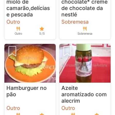
miolo de
chocolate* creme
camarão,delícias
de chocolate da
e pescada
nestlé
Outro
Sobremesa
Outro
5 / 5
Sobremesa
Hamburguer no
Azeite
pão
aromatizado com
alecrim
Outro
Outro