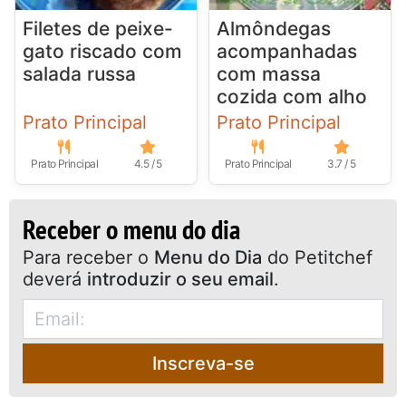
Filetes de peixe-
Almôndegas
gato riscado com
acompanhadas
salada russa
com massa
cozida com alho
Prato Principal
Prato Principal
Prato Principal
4.5 / 5
Prato Principal
3.7 / 5
Receber o menu do dia
Para receber o
Menu do Dia
do Petitchef
deverá
introduzir o seu email
.
Inscreva-se