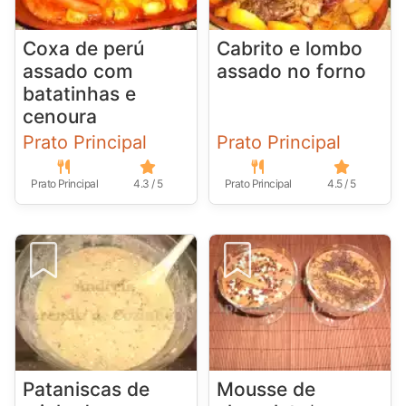
Coxa de perú
Cabrito e lombo
assado com
assado no forno
batatinhas e
cenoura
Prato Principal
Prato Principal
Prato Principal
4.3 / 5
Prato Principal
4.5 / 5
Pataniscas de
Mousse de