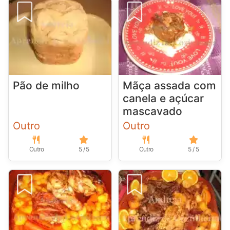
Pão de milho
Mãça assada com
canela e açúcar
mascavado
Outro
Outro
Outro
5 / 5
Outro
5 / 5