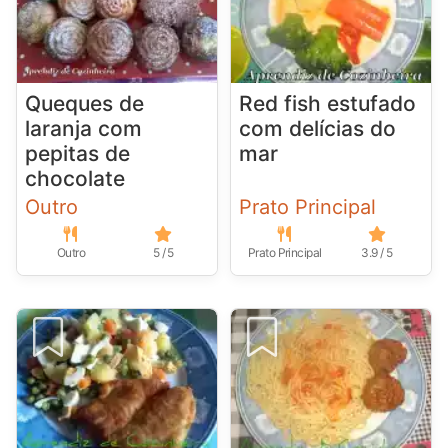
Queques de
Red fish estufado
laranja com
com delícias do
pepitas de
mar
chocolate
Outro
Prato Principal
Outro
5 / 5
Prato Principal
3.9 / 5