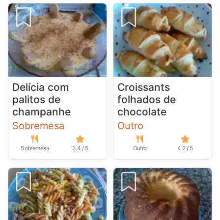
Delícia com
Croissants
palitos de
folhados de
champanhe
chocolate
Sobremesa
Outro
Sobremesa
3.4 / 5
Outro
4.2 / 5