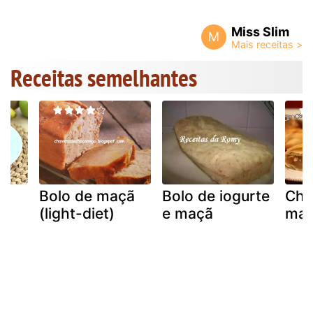
Miss Slim
M
Receitas semelhantes
Bolo de maçã
Bolo de iogurte
Cha
(light-diet)
e maçã
ma