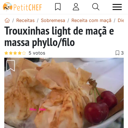
Receitas
Sobremesa
Receita com maçã
Diet
Trouxinhas light de maçã e
massa phyllo/filo