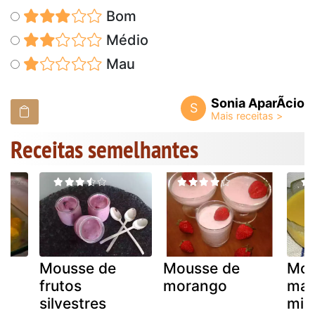
Bom
Médio
Mau
Sonia AparÃ­cio
S
Receitas semelhantes
Mousse de
Mousse de
Mou
frutos
morango
man
silvestres
min