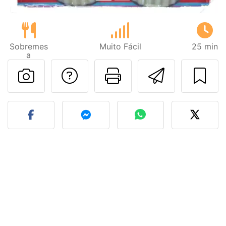
Sobremes
Muito Fácil
25 min
a
Falar com o autor d
Imprima esta
Enviar 
Fez esta receita? Compart