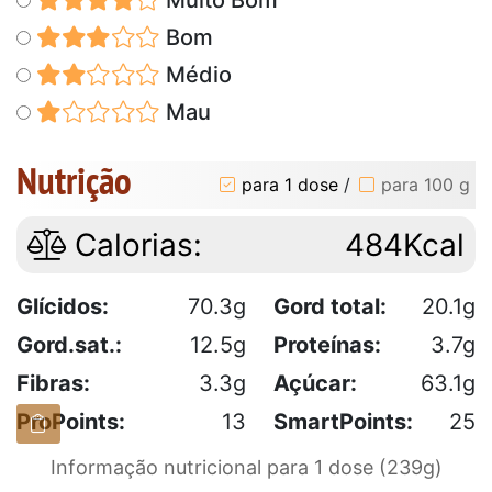
Bom
Médio
Mau
Nutrição
para 1 dose
/
para 100 g
Calorias:
484Kcal
Glícidos:
70.3g
Gord total:
20.1g
Gord.sat.:
12.5g
Proteínas:
3.7g
Fibras:
3.3g
Açúcar:
63.1g
ProPoints:
13
SmartPoints:
25
Informação nutricional para 1 dose (239g)