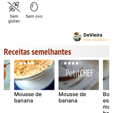
Sem
Sem ovo
glúten
DeVieira
Receitas semelhantes
Mousse de
Mousse de
Bol
banana
banana
esp
mou