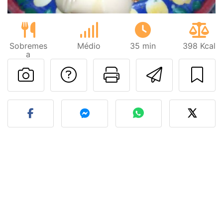
Sobremes
Médio
35 min
398 Kcal
a
Falar com o autor d
Imprima esta
Enviar 
Fez esta receita? Compart