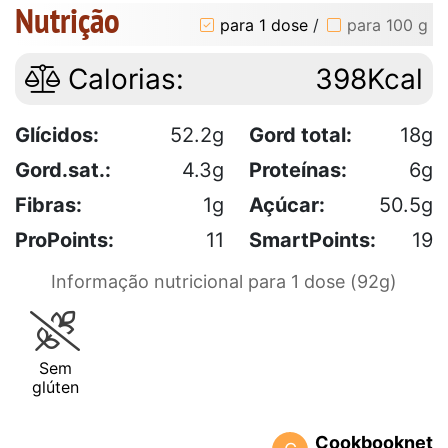
Nutrição
para 1 dose
/
para 100 g
Calorias:
398Kcal
Glícidos:
52.2g
Gord total:
18g
Gord.sat.:
4.3g
Proteínas:
6g
Fibras:
1g
Açúcar:
50.5g
ProPoints:
11
SmartPoints:
19
Informação nutricional para 1 dose (92g)
Sem
glúten
Cookbooknet