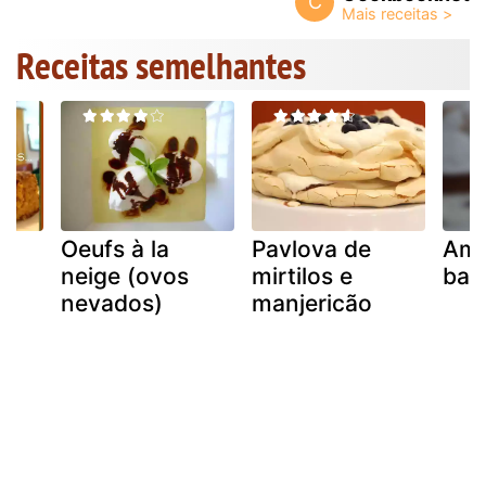
C
Receitas semelhantes
Oeufs à la
Pavlova de
Amb
neige (ovos
mirtilos e
bau
nevados)
manjericão