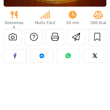
Sobremes
Muito Fácil
55 min
288 Kcal
a
Falar com o autor d
Imprima esta
Enviar 
Fez esta receita? Compart