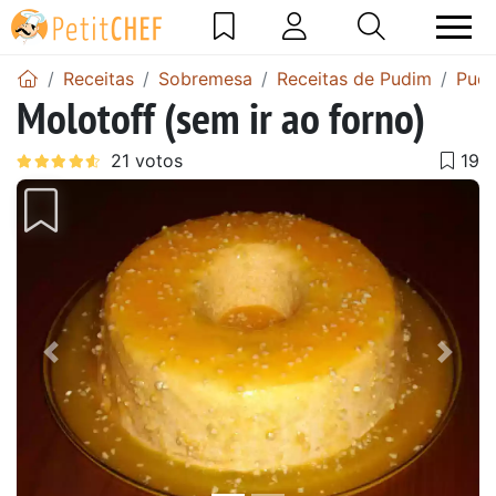
Receitas
Sobremesa
Receitas de Pudim
Pudi
Molotoff (sem ir ao forno)
Anterior
Next