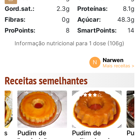
Gord.sat.:
2.3g
Proteínas:
8.1g
Fibras:
0g
Açúcar:
48.3g
ProPoints:
8
SmartPoints:
14
Informação nutricional para 1 dose (106g)
Narwen
N
Receitas semelhantes
cês
Pudim de
Pudim de
Pud