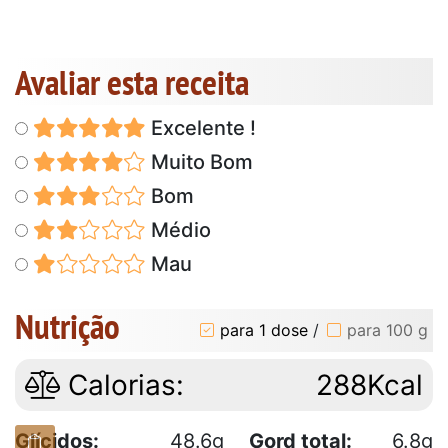
Avaliar esta receita
Excelente !
Muito Bom
Bom
Médio
Mau
Nutrição
para 1 dose
/
para 100 g
Calorias:
288Kcal
Glícidos:
48.6g
Gord total:
6.8g