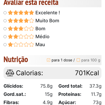
Avaliar esta receita
Excelente !
Muito Bom
Bom
Médio
Mau
Nutrição
para 1 dose
/
para 100 g
Calorias:
701Kcal
Glícidos:
75.8g
Gord total:
37.3g
Gord.sat.:
15g
Proteínas:
11.7g
Fibras:
4.9g
Açúcar:
73g