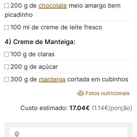
200 g de
chocolate
meio amargo bem
picadinho
100 ml de creme de leite fresco
4) Creme de Manteiga:
100 g de claras
200 g de açúcar
300 g de
manteiga
cortada em cubinhos
Fatos nutricionais
Custo estimado:
17.04
€
(1.14€/porção)