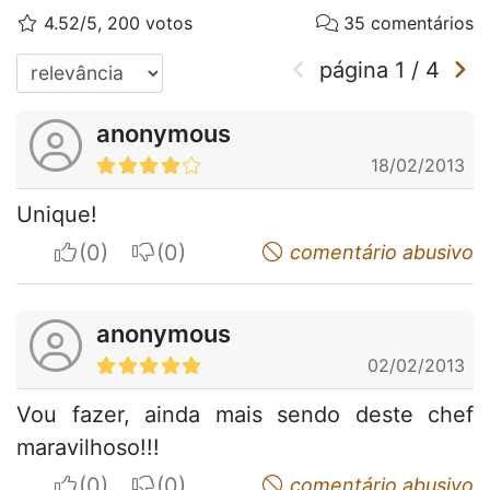
4.52/5, 200 votos
35 comentários
página
1
/
4
anonymous
18/02/2013
Unique!
I apreciate
I do not appreciate
comentário abusivo
anonymous
02/02/2013
Vou fazer, ainda mais sendo deste chef
maravilhoso!!!
I apreciate
I do not appreciate
comentário abusivo