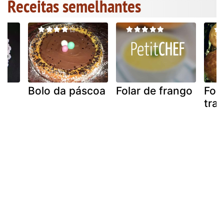
Receitas semelhantes
io
Bolo da páscoa
Folar de frango
Fol
trad