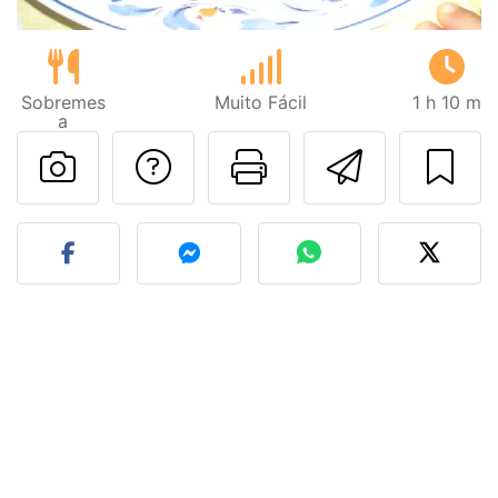
Sobremes
Muito Fácil
1 h 10 m
a
Falar com o autor d
Imprima esta
Enviar 
Fez esta receita? Compart