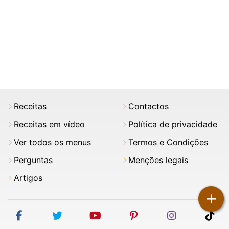
Receitas
Contactos
Receitas em vídeo
Política de privacidade
Ver todos os menus
Termos e Condições
Perguntas
Menções legais
Artigos
+
facebook
twitter
youtube
pinterest
instagram
tik