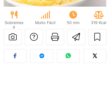
Sobremes
Muito Fácil
50 min
319 Kcal
a
Falar com o autor d
Imprima esta
Enviar 
Fez esta receita? Compart