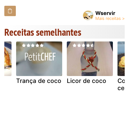
Wservir
Receitas semelhantes
de
Trança de coco
Licor de coco
Coq
cem