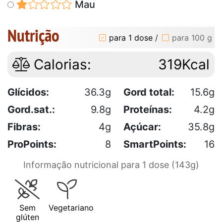
Mau
Nutrição
para 1 dose
/
para 100 g
Calorias:
319Kcal
Glícidos:
36.3g
Gord total:
15.6g
Gord.sat.:
9.8g
Proteínas:
4.2g
Fibras:
4g
Açúcar:
35.8g
ProPoints:
8
SmartPoints:
16
Informação nutricional para 1 dose (143g)
Sem
Vegetariano
glúten