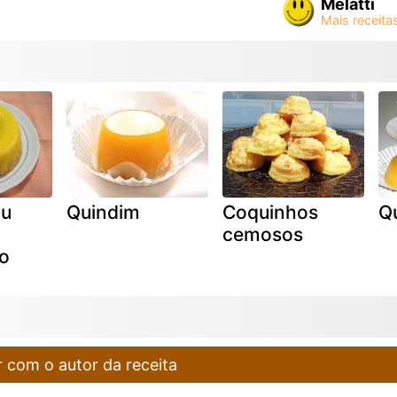
Melatti
ou
Quindim
Coquinhos
Q
cemosos
o
 com o autor da receita