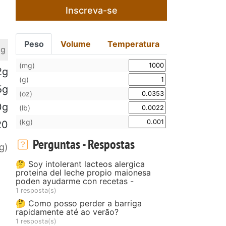
Inscreva-se
Peso
Volume
Temperatura
 g
(mg)
2g
(g)
5g
(oz)
0g
(lb)
(kg)
20
Perguntas - Respostas
g)
🤔 Soy intolerant lacteos alergica
proteina del leche propio maionesa
poden ayudarme con recetas -
1 resposta(s)
🤔 Como posso perder a barriga
rapidamente até ao verão?
1 resposta(s)