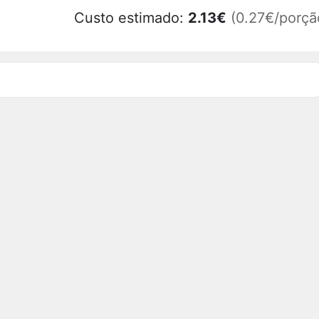
Custo estimado:
2.13
€
(0.27€/porçã