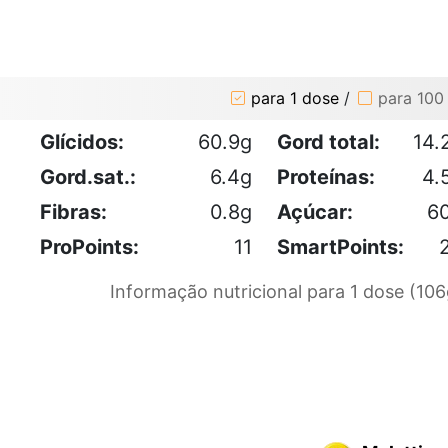
para 1 dose
/
para 100
Glícidos:
60.9g
Gord total:
14.
Gord.sat.:
6.4g
Proteínas:
4.
Fibras:
0.8g
Açúcar:
6
ProPoints:
11
SmartPoints:
Informação nutricional para 1 dose (106