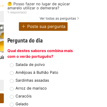
🤔 Posso fazer no lugar de açúcar
amarelo utilizar o demerara?
1 resposta(s)
Ver todas as perguntas
Poste sua pergunta
Pergunta do dia
Qual destes sabores combina mais
com o verão português?
uindins
Licor de coco
Maria mole
Salada de polvo
Amêijoas à Bulhão Pato
Sardinhas assadas
Arroz de marisco
Caracóis
Gelado