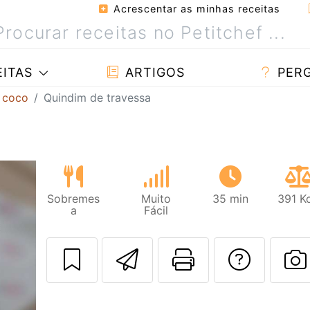
Acrescentar as minhas receitas
ITAS
ARTIGOS
PER
 coco
Quindim de travessa
Sobremes
Muito
35 min
391 K
a
Fácil
Enviar esta rec
Imprima es
Falar
F