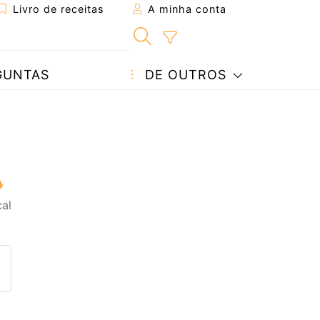
Livro de receitas
A minha conta
GUNTAS
DE OUTROS
cal
eita a um amigo
ta página
 com o autor da receita
ez esta receita? Compartilhe