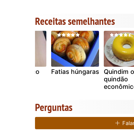
Receitas semelhantes
Licor de coco
Fatias húngaras
Quindim 
quindão
econômic
Perguntas
Falar