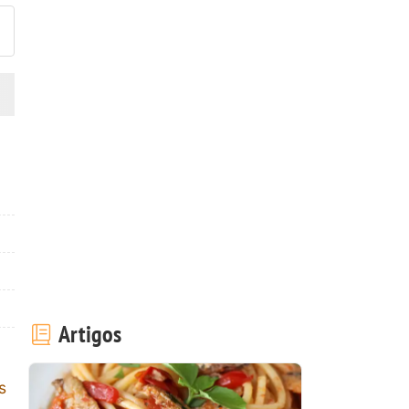
Artigos
s