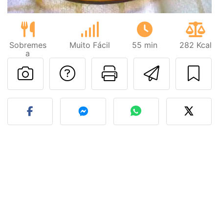
Sobremes
Muito Fácil
55 min
282 Kcal
a
Falar com o autor d
Imprima esta
Enviar 
Fez esta receita? Compart