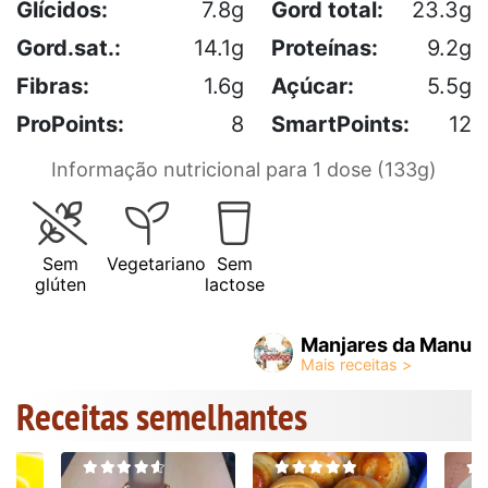
Glícidos:
7.8g
Gord total:
23.3g
Gord.sat.:
14.1g
Proteínas:
9.2g
Fibras:
1.6g
Açúcar:
5.5g
ProPoints:
8
SmartPoints:
12
Informação nutricional para 1 dose (133g)
Sem
Vegetariano
Sem
glúten
lactose
Manjares da Manu
Receitas semelhantes