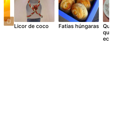
Licor de coco
Fatias húngaras
Qui
qui
eco