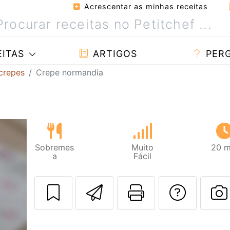
Acrescentar as minhas receitas
ITAS
ARTIGOS
PER
crepes
Crepe normandia
Sobremes
Muito
20 m
a
Fácil
Enviar esta rec
Imprima es
Falar
F