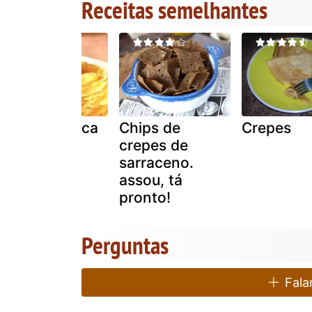
Receitas semelhantes
Receita básica
Chips de
Crepes
de crepe
crepes de
sarraceno.
assou, tá
pronto!
Perguntas
Falar