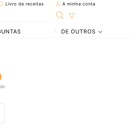
Livro de receitas
A minha conta
GUNTAS
DE OUTROS
in
eita a um amigo
ta página
 com o autor da receita
ez esta receita? Compartilhe