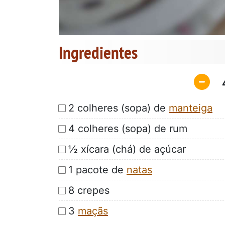
Ingredientes
2 colheres (sopa) de
manteiga
4 colheres (sopa) de rum
½ xícara (chá) de açúcar
1 pacote de
natas
8 crepes
3
maçãs