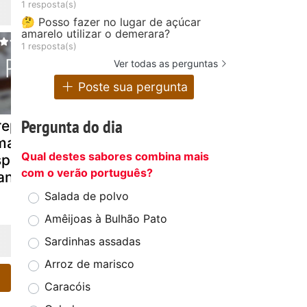
1 resposta(s)
🤔 Posso fazer no lugar de açúcar
amarelo utilizar o demerara?
1 resposta(s)
Ver todas as perguntas
Poste sua pergunta
Pergunta do dia
epe suzette,
Como fazer
Crepes co
ma
blini, o
doce de ov
Qual destes sabores combina mais
pecialidade
delicioso crepe
canela
com o verão português?
rancesa
russo!
Salada de polvo
Amêijoas à Bulhão Pato
Sardinhas assadas
Arroz de marisco
Caracóis