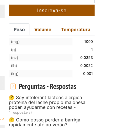
Inscreva-se
Peso
Volume
Temperatura
(mg)
(g)
(oz)
(lb)
(kg)
Perguntas - Respostas
🤔 Soy intolerant lacteos alergica
proteina del leche propio maionesa
poden ayudarme con recetas -
1 resposta(s)
🤔 Como posso perder a barriga
rapidamente até ao verão?