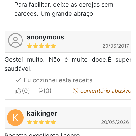
Para facilitar, deixe as cerejas sem
caroços. Um grande abraço.
anonymous
20/06/2017
Gostei muito. Não é muito doce.É super
saudável.
Eu cozinhei esta receita
I apreciate
I do not appreciate
comentário abusivo
kaikinger
K
20/05/2026
Recette excellente j'adore