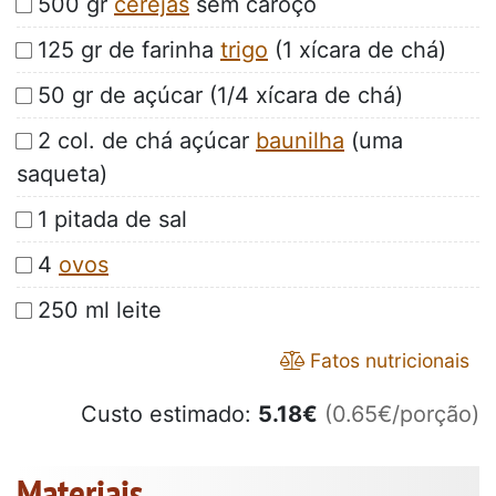
500 gr
cerejas
sem caroço
125 gr de farinha
trigo
(1 xícara de chá)
50 gr de açúcar (1/4 xícara de chá)
2 col. de chá açúcar
baunilha
(uma
saqueta)
1 pitada de sal
4
ovos
250 ml leite
Fatos nutricionais
Custo estimado:
5.18
€
(0.65€/porção)
Materiais