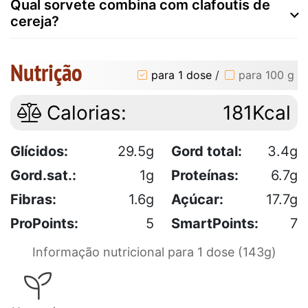
Qual sorvete combina com clafoutis de
cereja?
Nutrição
para 1 dose
/
para 100 g
Calorias:
181Kcal
Glícidos:
29.5g
Gord total:
3.4g
Gord.sat.:
1g
Proteínas:
6.7g
Fibras:
1.6g
Açúcar:
17.7g
ProPoints:
5
SmartPoints:
7
Informação nutricional para 1 dose (143g)