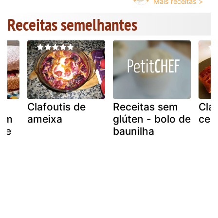
Receitas semelhantes
Clafoutis de
Receitas sem
Claf
com
ameixa
glúten - bolo de
cer
 e
baunilha