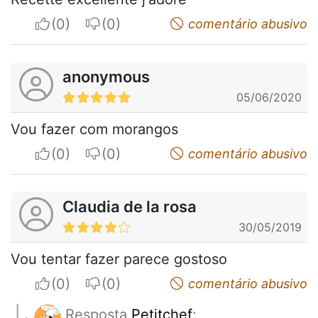
I apreciate
I do not appreciate
comentário abusivo
anonymous
05/06/2020
Vou fazer com morangos
I apreciate
I do not appreciate
comentário abusivo
Claudia de la rosa
30/05/2019
Vou tentar fazer parece gostoso
I apreciate
I do not appreciate
comentário abusivo
Resposta
Petitchef
: