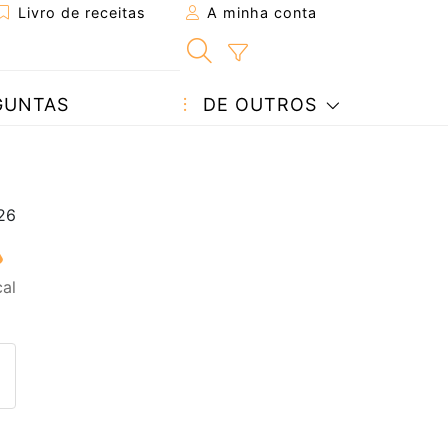
Livro de receitas
A minha conta
GUNTAS
DE OUTROS
al
eita a um amigo
ta página
 com o autor da receita
ez esta receita? Compartilhe