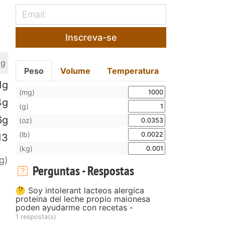
Inscreva-se
 g
Peso
Volume
Temperatura
1g
(mg)
4g
(g)
6g
(oz)
(lb)
13
(kg)
g)
Perguntas - Respostas
🤔 Soy intolerant lacteos alergica
proteina del leche propio maionesa
poden ayudarme con recetas -
1 resposta(s)