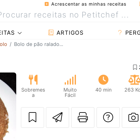
Acrescentar as minhas receitas
ITAS
ARTIGOS
PER
olo
Bolo de pão ralado...
Sobremes
Muito
40 min
263 Kc
a
Fácil
Enviar esta rec
Imprima es
Falar
Next
F