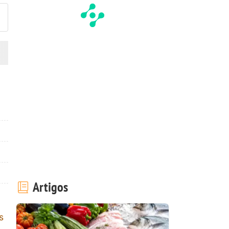
Artigos
s