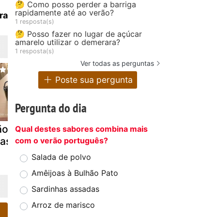
🤔 Como posso perder a barriga
rapidamente até ao verão?
ra
1 resposta(s)
🤔 Posso fazer no lugar de açúcar
amarelo utilizar o demerara?
1 resposta(s)
Ver todas as perguntas
Poste sua pergunta
Pergunta do dia
o de ló
Pão de ló
Pão-de-ló
Qual destes sabores combina mais
asileiro
vaqueiro
com o verão português?
Salada de polvo
Amêijoas à Bulhão Pato
Sardinhas assadas
Arroz de marisco