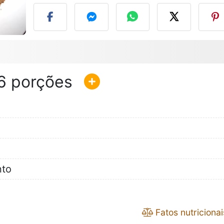
6
nto
Fatos nutricionai