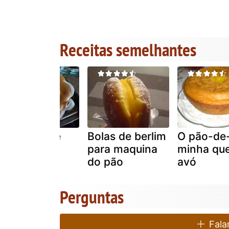
Receitas semelhantes
Pão de ló de
Bolas de berlim
O pão-de-
ovar
para maquina
minha que
do pão
avó
Perguntas
Falar