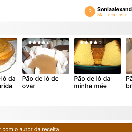
Soniaalexand
S
ló da
Pão de ló de
Pão de ló da
Pã
rida
ovar
minha mãe
br
 com o autor da receita