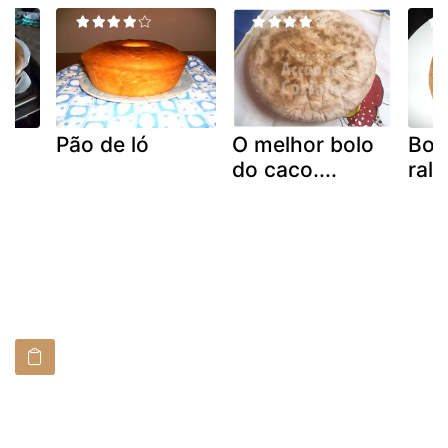
e
Pão de ló
O melhor bolo
Bol
do caco....
rala