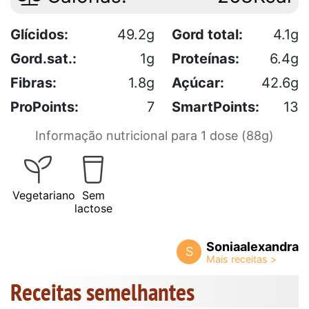
Glícidos:
49.2g
Gord total:
4.1g
Gord.sat.:
1g
Proteínas:
6.4g
Fibras:
1.8g
Açúcar:
42.6g
ProPoints:
7
SmartPoints:
13
Informação nutricional para 1 dose (88g)
Vegetariano
Sem
lactose
Soniaalexandra
S
Receitas semelhantes