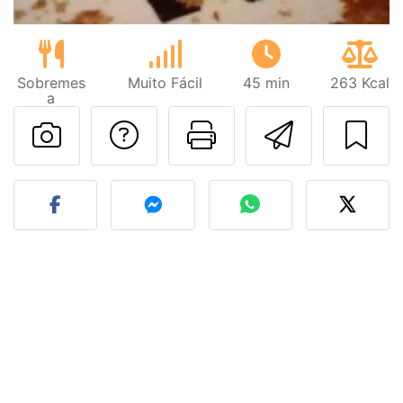
Sobremes
Muito Fácil
45 min
263 Kcal
a
Falar com o autor d
Imprima esta
Enviar 
Fez esta receita? Compart