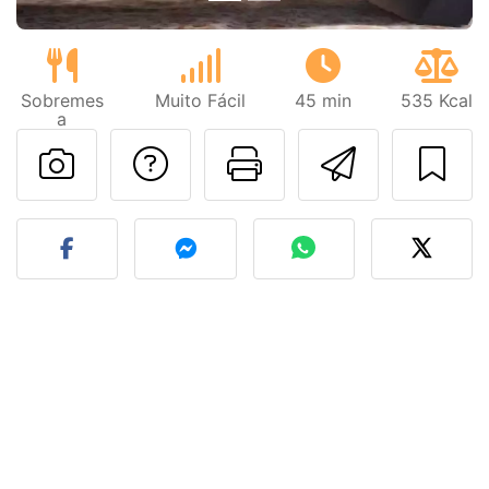
Sobremes
Muito Fácil
45 min
535 Kcal
a
Falar com o autor d
Imprima esta
Enviar 
Fez esta receita? Compart