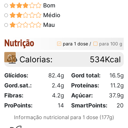
Bom
Médio
Mau
Nutrição
para 1 dose
/
para 100 g
Calorias:
534Kcal
Glícidos:
82.4g
Gord total:
16.5g
Gord.sat.:
2.4g
Proteínas:
11.2g
Fibras:
4.2g
Açúcar:
37.9g
ProPoints:
14
SmartPoints:
20
Informação nutricional para 1 dose (177g)