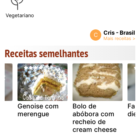
Vegetariano
Cris - Brasil
C
Receitas semelhantes
Genoise com
Bolo de
Faç
merengue
abóbora com
diet
recheio de
cream cheese