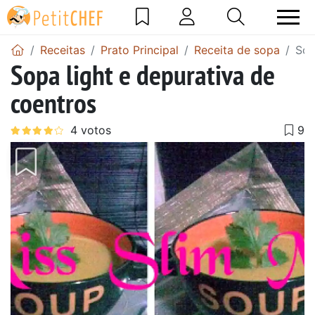
Receitas
Prato Principal
Receita de sopa
Sop
Sopa light e depurativa de
coentros