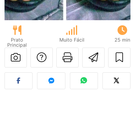
Prato
Muito Fácil
25 min
Principal
Falar com o autor d
Imprima esta
Enviar 
Fez esta receita? Compart