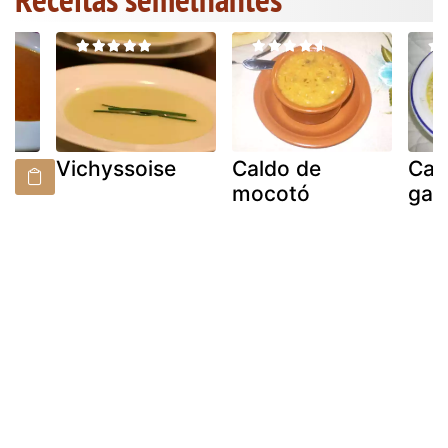
Vichyssoise
Caldo de
Can
om
mocotó
gal