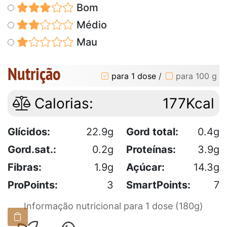
Bom
Médio
Mau
Nutrição
para 1 dose
/
para 100 g
Calorias:
177Kcal
Glícidos:
22.9g
Gord total:
0.4g
Gord.sat.:
0.2g
Proteínas:
3.9g
Fibras:
1.9g
Açúcar:
14.3g
ProPoints:
3
SmartPoints:
7
Informação nutricional para 1 dose (180g)