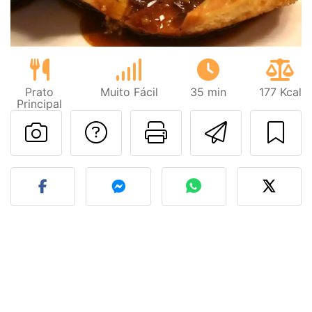
Prato
Muito Fácil
35 min
177 Kcal
Principal
Falar com o autor d
Imprima esta
Enviar 
Fez esta receita? Compart