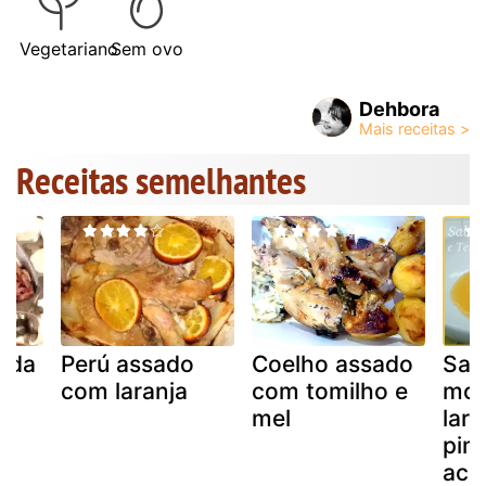
Vegetariano
Sem ovo
Dehbora
Receitas semelhantes
sada
Perú assado
Coelho assado
Sal
com laranja
com tomilho e
mol
mel
lara
pim
aco