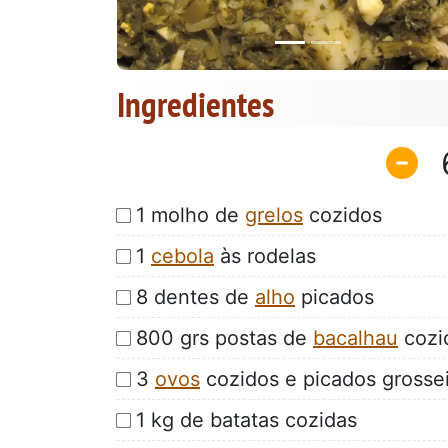
Ingredientes
1 molho de
grelos
cozidos
1
cebola
às rodelas
8 dentes de
alho
picados
800 grs postas de
bacalhau
cozi
3
ovos
cozidos e picados grosse
1 kg de batatas cozidas