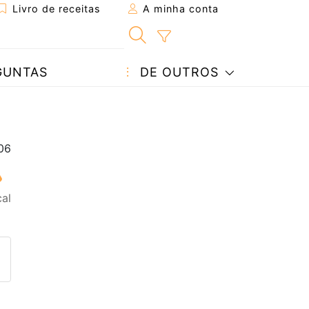
Livro de receitas
A minha conta
GUNTAS
DE OUTROS
al
eita a um amigo
ta página
 com o autor da receita
ez esta receita? Compartilhe