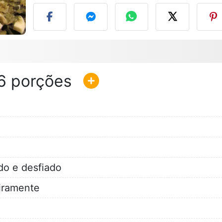
6
do e desfiado
iramente