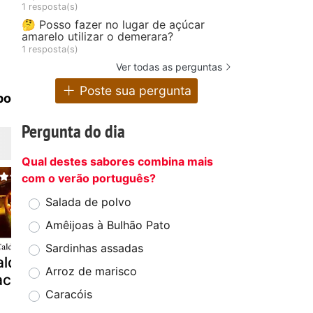
1 resposta(s)
🤔 Posso fazer no lugar de açúcar
amarelo utilizar o demerara?
1 resposta(s)
Ver todas as perguntas
Poste sua pergunta
po
Pergunta do dia
Qual destes sabores combina mais
com o verão português?
Salada de polvo
Amêijoas à Bulhão Pato
Sardinhas assadas
ldeirada de
Rolo de
Bacalhau à
Arroz de marisco
acalhau
bacalhau fofo
ermelinda
Caracóis