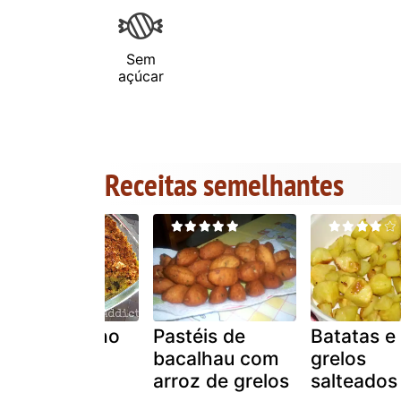
Sem
açúcar
Receitas semelhantes
Farrapo velho
Pastéis de
Batatas e
com broa
bacalhau com
grelos
arroz de grelos
salteados