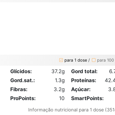
para 1 dose
/
para 100
Glícidos:
37.2g
Gord total:
6.
Gord.sat.:
1.3g
Proteínas:
42.
Fibras:
3.2g
Açúcar:
3.
ProPoints:
10
SmartPoints:
Informação nutricional para 1 dose (351