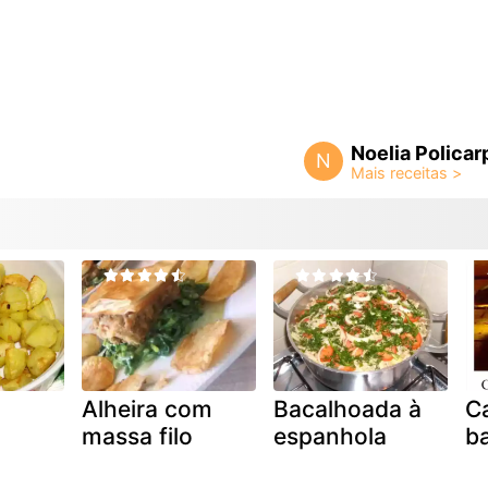
Noelia Policar
N
Alheira com
Bacalhoada à
Ca
massa filo
espanhola
b