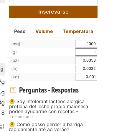
Inscreva-se
Peso
Volume
Temperatura
(mg)
(g)
(oz)
(lb)
 g
(kg)
7g
Perguntas - Respostas
4g
🤔 Soy intolerant lacteos alergica
8g
proteina del leche propio maionesa
poden ayudarme con recetas -
8
1 resposta(s)
🤔 Como posso perder a barriga
g)
rapidamente até ao verão?