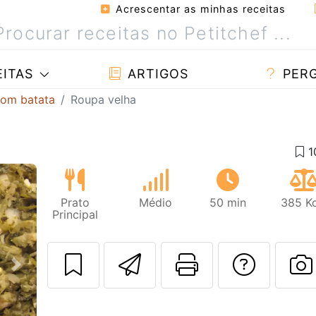
Acrescentar as minhas receitas
ITAS
ARTIGOS
PER
com batata
Roupa velha
Prato
Médio
50 min
385 Kc
Principal
Enviar esta rec
Imprima es
Falar
Next
F