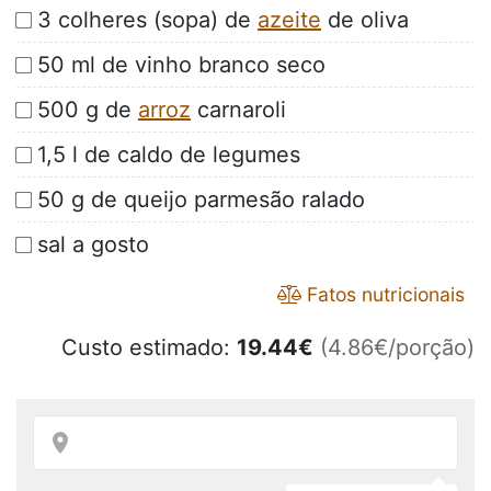
3 colheres (sopa) de
azeite
de oliva
50 ml de vinho branco seco
500 g de
arroz
carnaroli
1,5 l de caldo de legumes
50 g de queijo parmesão ralado
sal a gosto
Fatos nutricionais
Custo estimado:
19.44
€
(4.86€/porção)