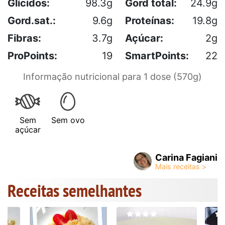
Glícidos:
98.3g
Gord total:
24.9g
Gord.sat.:
9.6g
Proteínas:
19.8g
Fibras:
3.7g
Açúcar:
2g
ProPoints:
19
SmartPoints:
22
Informação nutricional para 1 dose (570g)
Sem
Sem ovo
açúcar
Carina Fagiani
Receitas semelhantes