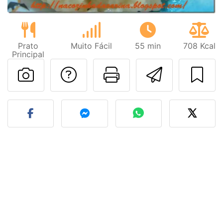
Prato
Muito Fácil
55 min
708 Kcal
Principal
Falar com o autor d
Imprima esta
Enviar 
Fez esta receita? Compart