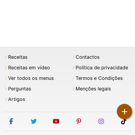
Receitas
Contactos
Receitas em vídeo
Política de privacidade
Ver todos os menus
Termos e Condições
Perguntas
Menções legais
Artigos
+
facebook
twitter
youtube
pinterest
instagram
tik