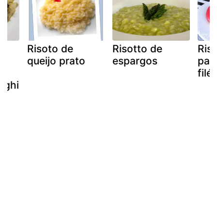
a
Risoto de
Risotto de
Ris
e
queijo prato
espargos
par
filé
nghi