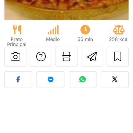
Prato
Médio
55 min
258 Kcal
Principal
Falar com o autor d
Imprima esta
Enviar 
Fez esta receita? Compart