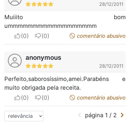
28/12/2011
Muiiito bom
ummmmmmmmmmmmmmmmmm
I apreciate
I do not appreciate
comentário abusivo
anonymous
28/12/2011
Perfeito,saborosíssimo,amei.Parabéns e
muito obrigada pela receita.
I apreciate
I do not appreciate
comentário abusivo
página
1
/
2