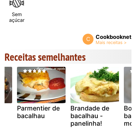
Sem
açúcar
Cookbooknet
C
Receitas semelhantes
Parmentier de
Brandade de
Bol
bacalhau
bacalhau -
bac
panelinha!
mod