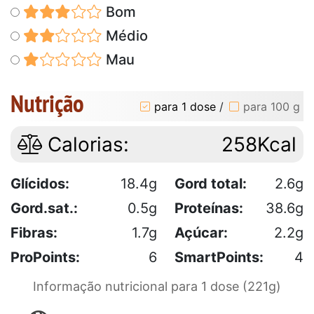
Bom
Médio
Mau
Nutrição
para 1 dose
/
para 100 g
Calorias:
258Kcal
Glícidos:
18.4g
Gord total:
2.6g
Gord.sat.:
0.5g
Proteínas:
38.6g
Fibras:
1.7g
Açúcar:
2.2g
ProPoints:
6
SmartPoints:
4
Informação nutricional para 1 dose (221g)