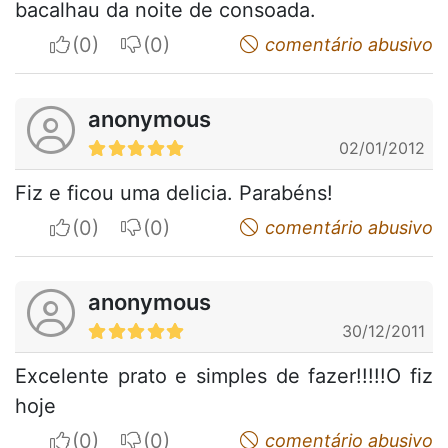
bacalhau da noite de consoada.
I apreciate
I do not appreciate
comentário abusivo
anonymous
02/01/2012
Fiz e ficou uma delicia. Parabéns!
I apreciate
I do not appreciate
comentário abusivo
anonymous
30/12/2011
Excelente prato e simples de fazer!!!!!O fiz
hoje
I apreciate
I do not appreciate
comentário abusivo