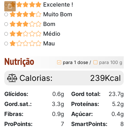
Excelente !
Muito Bom
Bom
Médio
Mau
Nutrição
para 1 dose
/
para 100 g
Calorias:
239Kcal
Glícidos:
0.6g
Gord total:
23.7g
Gord.sat.:
3.3g
Proteínas:
5.2g
Fibras:
0.9g
Açúcar:
0.4g
ProPoints:
7
SmartPoints:
8