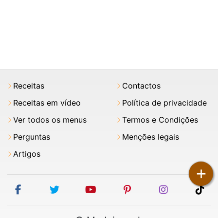
Receitas
Contactos
Receitas em vídeo
Política de privacidade
Ver todos os menus
Termos e Condições
Perguntas
Menções legais
Artigos
+
facebook
twitter
youtube
pinterest
instagram
tik