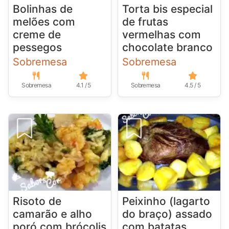
Bolinhas de
Torta bis especial
melões com
de frutas
creme de
vermelhas com
pessegos
chocolate branco
Sobremesa
Sobremesa
Sobremesa
4.1 / 5
Sobremesa
4.5 / 5
Risoto de
Peixinho (lagarto
camarão e alho
do braço) assado
poró com brócolis
com batatas