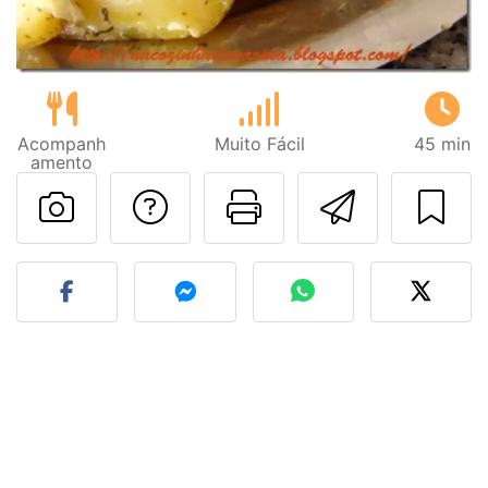
Acompanh
Muito Fácil
45 min
amento
Falar com o autor d
Imprima esta
Enviar 
Fez esta receita? Compart