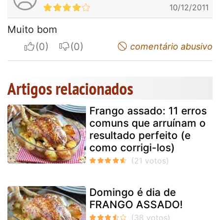
10/12/2011
Muito bom
I apreciate
I do not appreciate
comentário abusivo
Artigos relacionados
Frango assado: 11 erros
comuns que arruínam o
resultado perfeito (e
como corrigi-los)
Domingo é dia de
FRANGO ASSADO!