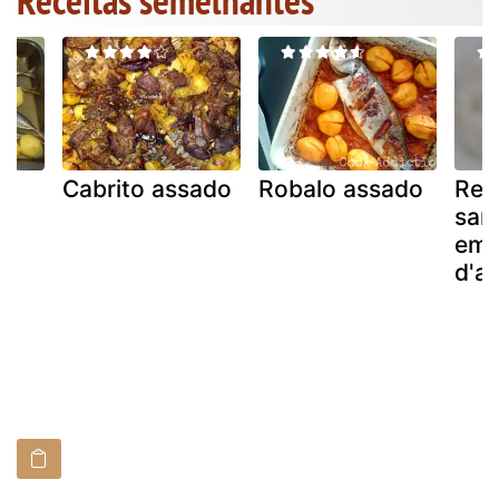
Receitas semelhantes
Cabrito assado
Robalo assado
Rec
om
sar
em 
d'a