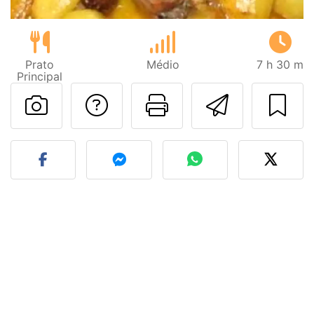
Prato
Médio
7 h 30 m
Principal
Falar com o autor d
Imprima esta
Enviar 
Fez esta receita? Compart