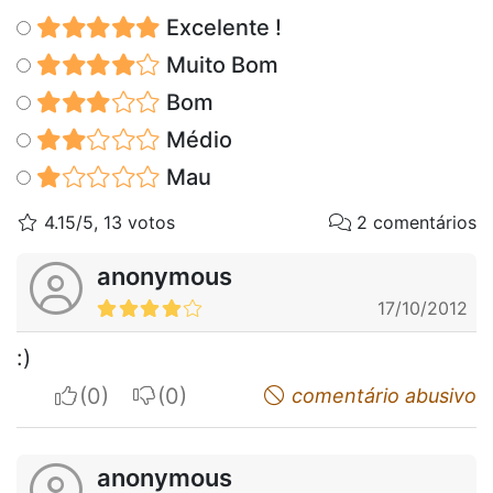
Excelente !
Muito Bom
Bom
Médio
Mau
4.15/5, 13 votos
2 comentários
anonymous
17/10/2012
:)
I apreciate
I do not appreciate
comentário abusivo
anonymous