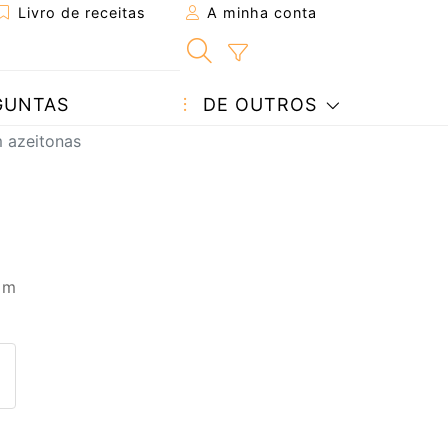
Livro de receitas
A minha conta
GUNTAS
DE OUTROS
 azeitonas
 m
eita a um amigo
ta página
 com o autor da receita
ez esta receita? Compartilhe