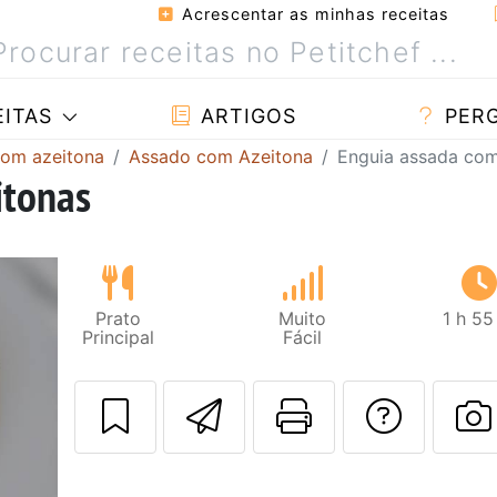
Acrescentar as minhas receitas
ITAS
ARTIGOS
PER
com azeitona
Assado com Azeitona
Enguia assada com
itonas
Prato
Muito
1 h 55
Principal
Fácil
Enviar esta rec
Imprima es
Falar
F