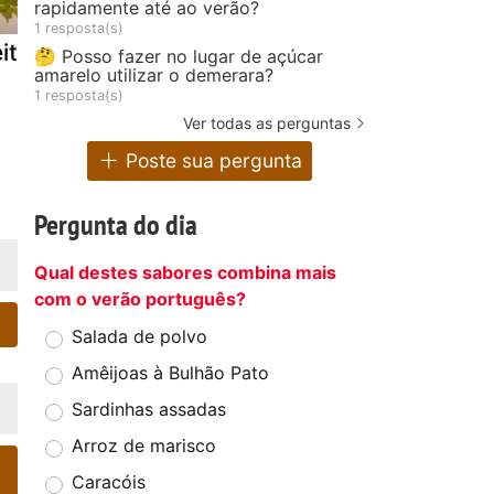
rapidamente até ao verão?
1 resposta(s)
eitão assado
Frango assado
Carne assa
🤔 Posso fazer no lugar de açúcar
amarelo utilizar o demerara?
à moda da
dom juan
1 resposta(s)
minha avó
Ver todas as perguntas
Poste sua pergunta
Pergunta do dia
Qual destes sabores combina mais
com o verão português?
Salada de polvo
Amêijoas à Bulhão Pato
Sardinhas assadas
Arroz de marisco
Caracóis