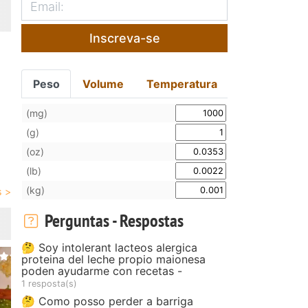
Inscreva-se
Peso
Volume
Temperatura
(mg)
(g)
(oz)
(lb)
(kg)
Perguntas - Respostas
🤔 Soy intolerant lacteos alergica
proteina del leche propio maionesa
poden ayudarme con recetas -
1 resposta(s)
🤔 Como posso perder a barriga