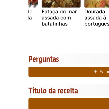
Costelinha de
Fataça do mar
Dourada
porco assada
assada com
assada à
batatinhas
portugue
Perguntas
Falar
Título da receita