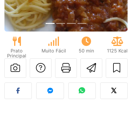
Prato
Muito Fácil
50 min
1125 Kcal
Principal
Falar com o autor d
Imprima esta
Enviar 
Fez esta receita? Compart