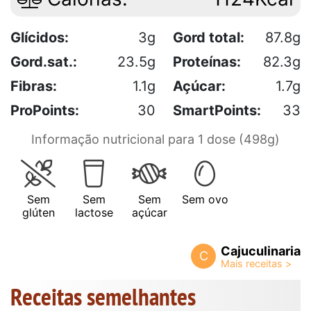
Glícidos:
3g
Gord total:
87.8g
Gord.sat.:
23.5g
Proteínas:
82.3g
Fibras:
1.1g
Açúcar:
1.7g
ProPoints:
30
SmartPoints:
33
Informação nutricional para 1 dose (498g)
Sem
Sem
Sem
Sem ovo
glúten
lactose
açúcar
Cajuculinaria
C
Receitas semelhantes