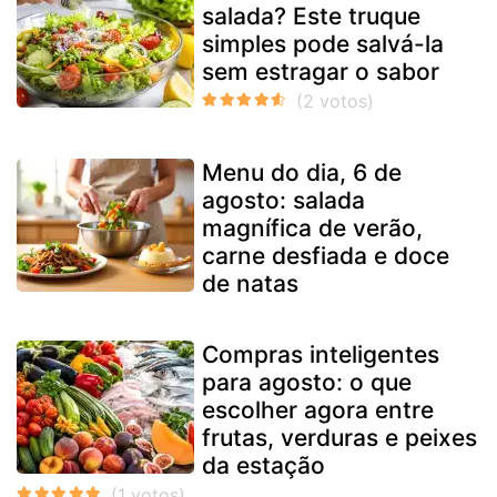
salada? Este truque
simples pode salvá-la
sem estragar o sabor
Menu do dia, 6 de
agosto: salada
magnífica de verão,
carne desfiada e doce
de natas
Compras inteligentes
para agosto: o que
escolher agora entre
frutas, verduras e peixes
da estação