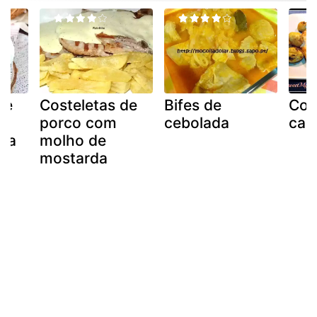
de
Costeletas de
Bifes de
Cos
porco com
cebolada
cas
 na
molho de
mostarda