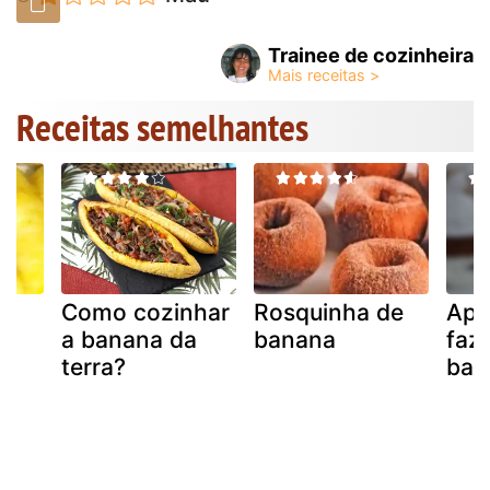
Trainee de cozinheira
Receitas semelhantes
Como cozinhar
Rosquinha de
Apr
a banana da
banana
faz
terra?
ban