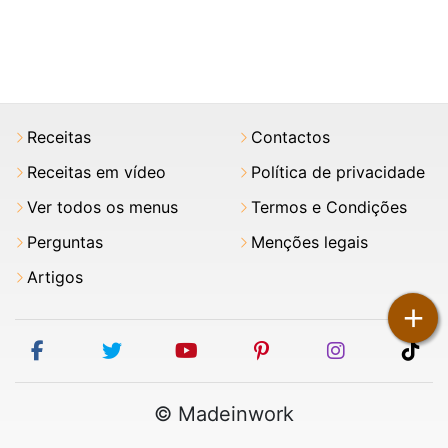
Receitas
Contactos
Receitas em vídeo
Política de privacidade
Ver todos os menus
Termos e Condições
Perguntas
Menções legais
Artigos
+
facebook
twitter
youtube
pinterest
instagram
tik
© Madeinwork