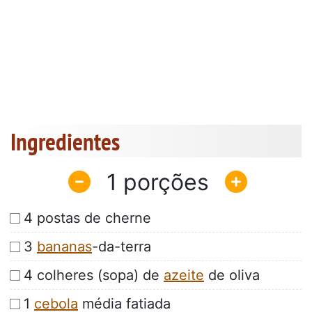
Ingredientes
1
4 postas de cherne
3
bananas
-da-terra
4 colheres (sopa) de
azeite
de oliva
1
cebola
média fatiada