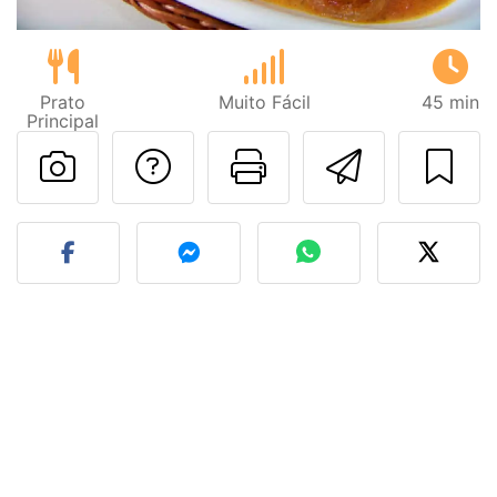
Prato
Muito Fácil
45 min
Principal
Falar com o autor d
Imprima esta
Enviar 
Fez esta receita? Compart